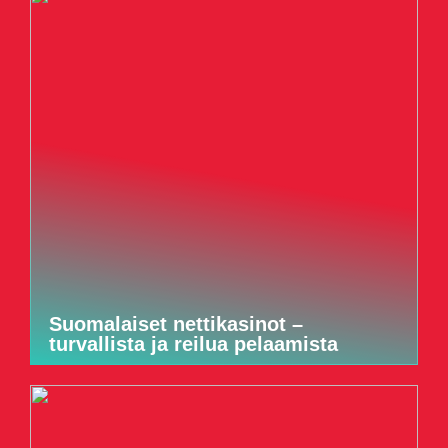
Suomalaiset nettikasinot –
turvallista ja reilua pelaamista