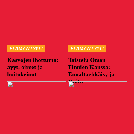
ELÄMÄNTYYLI
ELÄMÄNTYYLI
Kasvojen ihottuma:
Taistelu Otsan
ayyt, oireet ja
Finnien Kanssa:
hoitokeinot
Ennaltaehkäisy ja
Hoito