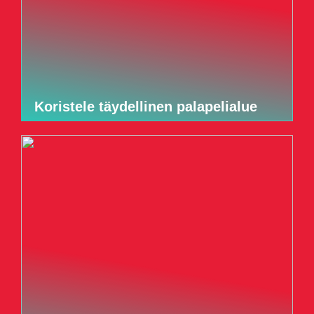
Koristele täydellinen palapelialue