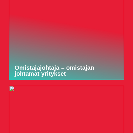
Omistajajohtaja – omistajan
johtamat yritykset