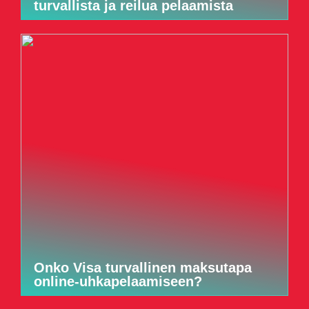
turvallista ja reilua pelaamista
Onko Visa turvallinen maksutapa
online-uhkapelaamiseen?