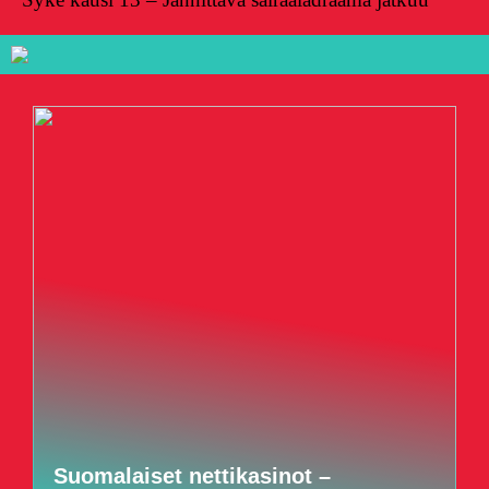
Suomalaiset nettikasinot –