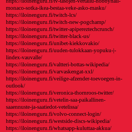
https://iloinenguru.fi/tv-tasojen-vertailu-hobbyhall-
monaco-sotka-ikea-bestaa-veke-asko-masku/
https://iloinenguru.fi/twitch-lcs/
https://iloinenguru.fi/twitch-new-pogchamp/
https://iloinenguru.fi/twitter-apipereztechcrunch/
https://iloinenguru.fi/twitter-black-us/
https://iloinenguru.fi/unibet-kiekkovakio/
https://iloinenguru.fi/uuden-tulokkaan-yopuku-|-
lindex-vauvalle/
https://iloinenguru.fi/valtteri-bottas-wikipedia/
https://iloinenguru.fi/varvaskengat-xxl/
https://iloinenguru.fi/veilige-afzender-toevoegen-in-
outlook/
https://iloinenguru.fi/veronica-thornroos-twitter/
https://iloinenguru.fi/vetelin-saa-paikallinen-
saaennuste-ja-saatiedot-vetelissa/
https://iloinenguru.fi/volvo-connect-login/
https://iloinenguru.fi/westside-discs-wikipedia/
https://iloinenguru.fi/whatsapp-kuluttaa-akkua/