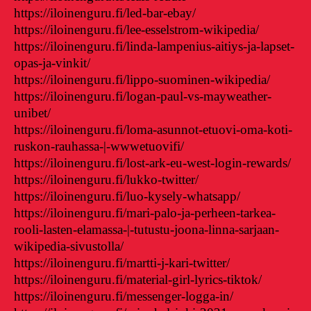
https://iloinenguru.fi/led-bar-ebay/
https://iloinenguru.fi/lee-esselstrom-wikipedia/
https://iloinenguru.fi/linda-lampenius-aitiys-ja-lapset-
opas-ja-vinkit/
https://iloinenguru.fi/lippo-suominen-wikipedia/
https://iloinenguru.fi/logan-paul-vs-mayweather-
unibet/
https://iloinenguru.fi/loma-asunnot-etuovi-oma-koti-
ruskon-rauhassa-|-wwwetuovifi/
https://iloinenguru.fi/lost-ark-eu-west-login-rewards/
https://iloinenguru.fi/lukko-twitter/
https://iloinenguru.fi/luo-kysely-whatsapp/
https://iloinenguru.fi/mari-palo-ja-perheen-tarkea-
rooli-lasten-elamassa-|-tutustu-joona-linna-sarjaan-
wikipedia-sivustolla/
https://iloinenguru.fi/martti-j-kari-twitter/
https://iloinenguru.fi/material-girl-lyrics-tiktok/
https://iloinenguru.fi/messenger-logga-in/