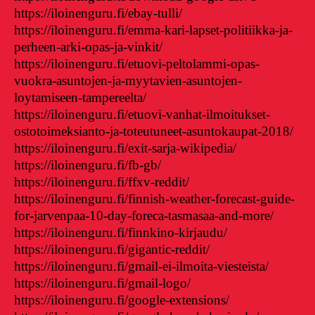
https://iloinenguru.fi/ebay-tulli/
https://iloinenguru.fi/emma-kari-lapset-politiikka-ja-
perheen-arki-opas-ja-vinkit/
https://iloinenguru.fi/etuovi-peltolammi-opas-
vuokra-asuntojen-ja-myytavien-asuntojen-
loytamiseen-tampereelta/
https://iloinenguru.fi/etuovi-vanhat-ilmoitukset-
ostotoimeksianto-ja-toteutuneet-asuntokaupat-2018/
https://iloinenguru.fi/exit-sarja-wikipedia/
https://iloinenguru.fi/fb-gb/
https://iloinenguru.fi/ffxv-reddit/
https://iloinenguru.fi/finnish-weather-forecast-guide-
for-jarvenpaa-10-day-foreca-tasmasaa-and-more/
https://iloinenguru.fi/finnkino-kirjaudu/
https://iloinenguru.fi/gigantic-reddit/
https://iloinenguru.fi/gmail-ei-ilmoita-viesteista/
https://iloinenguru.fi/gmail-logo/
https://iloinenguru.fi/google-extensions/