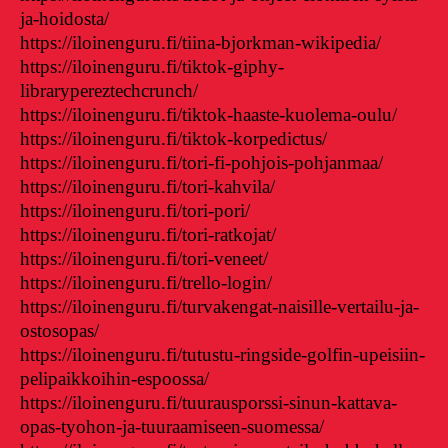
ja-hoidosta/
https://iloinenguru.fi/tiina-bjorkman-wikipedia/
https://iloinenguru.fi/tiktok-giphy-
librarypereztechcrunch/
https://iloinenguru.fi/tiktok-haaste-kuolema-oulu/
https://iloinenguru.fi/tiktok-korpedictus/
https://iloinenguru.fi/tori-fi-pohjois-pohjanmaa/
https://iloinenguru.fi/tori-kahvila/
https://iloinenguru.fi/tori-pori/
https://iloinenguru.fi/tori-ratkojat/
https://iloinenguru.fi/tori-veneet/
https://iloinenguru.fi/trello-login/
https://iloinenguru.fi/turvakengat-naisille-vertailu-ja-
ostosopas/
https://iloinenguru.fi/tutustu-ringside-golfin-upeisiin-
pelipaikkoihin-espoossa/
https://iloinenguru.fi/tuurausporssi-sinun-kattava-
opas-tyohon-ja-tuuraamiseen-suomessa/