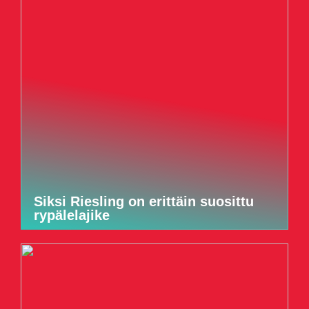
Siksi Riesling on erittäin suosittu
rypälelajike