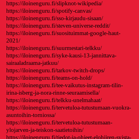
https://iloinenguru.fi/slipknot-wikipedia/
https://iloinenguru.fi/spotify-canvas/
https://iloinenguru.fi/sso-kirjaudu-sisaan/
https://iloinenguru.fi/steven-universe-reddit/
https://iloinenguru.fi/suosituimmat-google-haut-
2021/
https://iloinenguru.fi/suurmestari-telkku/
https://iloinenguru.fi/syke-kausi-13-jannittava-
sairaaladraama-jatkuu/
https://iloinenguru.fi/tarkov-twitch-drops/
https://iloinenguru.fi/teams-on-hold/
https://iloinenguru.fi/tee-vaikutus-instagram-tilin-
irina-isberg-ja-nora-rinne-seuraamisella/
https://iloinenguru.fi/telkku-unelmahaat/
https://iloinenguru.fi/tervetuloa-tutustumaan-vuokra-
asuntoihin-torniossa/
https://iloinenguru.fi/tervetuloa-tutustumaan-
ylojarven-ja-teiskon-saatietoihin/
https://iloinenguru.fi/tiedot-ja-ohjeet-elohiiren-syista-