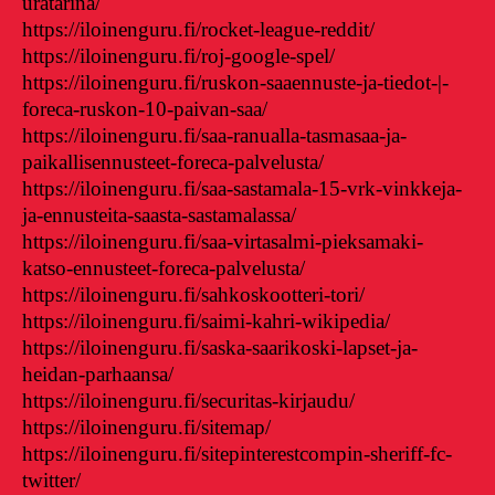
uratarina/
https://iloinenguru.fi/rocket-league-reddit/
https://iloinenguru.fi/roj-google-spel/
https://iloinenguru.fi/ruskon-saaennuste-ja-tiedot-|-
foreca-ruskon-10-paivan-saa/
https://iloinenguru.fi/saa-ranualla-tasmasaa-ja-
paikallisennusteet-foreca-palvelusta/
https://iloinenguru.fi/saa-sastamala-15-vrk-vinkkeja-
ja-ennusteita-saasta-sastamalassa/
https://iloinenguru.fi/saa-virtasalmi-pieksamaki-
katso-ennusteet-foreca-palvelusta/
https://iloinenguru.fi/sahkoskootteri-tori/
https://iloinenguru.fi/saimi-kahri-wikipedia/
https://iloinenguru.fi/saska-saarikoski-lapset-ja-
heidan-parhaansa/
https://iloinenguru.fi/securitas-kirjaudu/
https://iloinenguru.fi/sitemap/
https://iloinenguru.fi/sitepinterestcompin-sheriff-fc-
twitter/