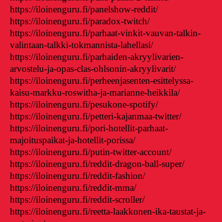
https://iloinenguru.fi/panelshow-reddit/
https://iloinenguru.fi/paradox-twitch/
https://iloinenguru.fi/parhaat-vinkit-vauvan-talkin-
valintaan-talkki-tokmannista-lahellasi/
https://iloinenguru.fi/parhaiden-akryylivarien-
arvostelu-ja-opas-clas-ohlsonin-akryylivarit/
https://iloinenguru.fi/perheenjasenten-esittelyssa-
kaisu-markku-roswitha-ja-marianne-heikkila/
https://iloinenguru.fi/pesukone-spotify/
https://iloinenguru.fi/petteri-kajanmaa-twitter/
https://iloinenguru.fi/pori-hotellit-parhaat-
majoituspaikat-ja-hotellit-porissa/
https://iloinenguru.fi/putin-twitter-account/
https://iloinenguru.fi/reddit-dragon-ball-super/
https://iloinenguru.fi/reddit-fashion/
https://iloinenguru.fi/reddit-mma/
https://iloinenguru.fi/reddit-scroller/
https://iloinenguru.fi/reetta-laakkonen-ika-taustat-ja-