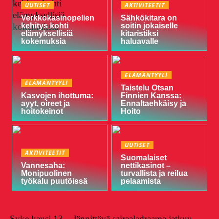
UUTISET
AKTIVITEETIT
Verkkokasinopelien
Sähkökitara on
kehitys kohti
soitin jokaiselle
elämyksellisiä
kitaristiksi
kokemuksia
haluavalle
ELÄMÄNTYYLI
ELÄMÄNTYYLI
Taistelu Otsan
Kasvojen ihottuma:
Finnien Kanssa:
ayyt, oireet ja
Ennaltaehkäisy ja
hoitokeinot
Hoito
UUTISET
AKTIVITEETIT
Suomalaiset
Vannesaha:
nettikasinot –
Monipuolinen
turvallista ja reilua
työkalu puutöissä
pelaamista
Syke kausi 13 – Jännittävä sairaaladraama jatkuu