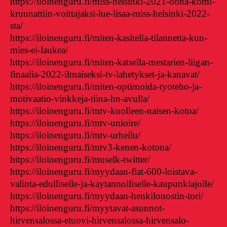
https://iloinenguru.fi/miss-helsinki-2021-oona-komi-
kruunattiin-voittajaksi-lue-lisaa-miss-helsinki-2022-
sta/
https://iloinenguru.fi/miten-kasitella-tilannetta-kun-
mies-ei-laukea/
https://iloinenguru.fi/miten-katsella-mestarien-liigan-
finaalia-2022-ilmaiseksi-tv-lahetykset-ja-kanavat/
https://iloinenguru.fi/miten-optimoida-tyoteho-ja-
motivaatio-vinkkeja-tiina-hn-avulla/
https://iloinenguru.fi/mtv-kuolleen-naisen-kotoa/
https://iloinenguru.fi/mtv-unioire/
https://iloinenguru.fi/mtv-urheilu/
https://iloinenguru.fi/mtv3-kenen-kotona/
https://iloinenguru.fi/muselk-twitter/
https://iloinenguru.fi/myydaan-fiat-600-loistava-
valinta-edulliselle-ja-kaytannolliselle-kaupunkiajolle/
https://iloinenguru.fi/myydaan-henkilonostin-tori/
https://iloinenguru.fi/myytavat-asunnot-
hirvensalossa-etuovi-hirvensalossa-hirvensalo-