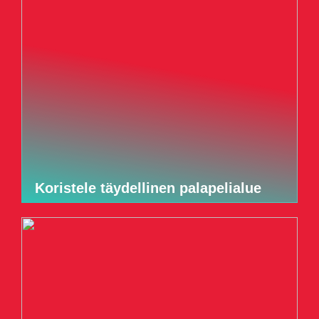
Koristele täydellinen palapelialue