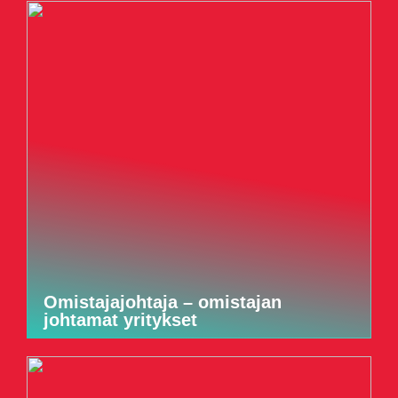
Omistajajohtaja – omistajan
johtamat yritykset