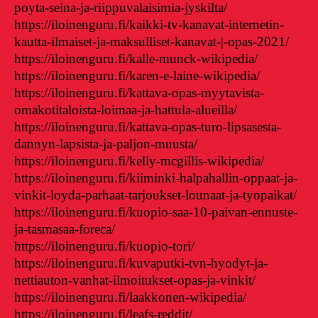
poyta-seina-ja-riippuvalaisimia-jyskilta/
https://iloinenguru.fi/kaikki-tv-kanavat-internetin-
kautta-ilmaiset-ja-maksulliset-kanavat-|-opas-2021/
https://iloinenguru.fi/kalle-munck-wikipedia/
https://iloinenguru.fi/karen-e-laine-wikipedia/
https://iloinenguru.fi/kattava-opas-myytavista-
omakotitaloista-loimaa-ja-hattula-alueilla/
https://iloinenguru.fi/kattava-opas-turo-lipsasesta-
dannyn-lapsista-ja-paljon-muusta/
https://iloinenguru.fi/kelly-mcgillis-wikipedia/
https://iloinenguru.fi/kiiminki-halpahallin-oppaat-ja-
vinkit-loyda-parhaat-tarjoukset-lounaat-ja-tyopaikat/
https://iloinenguru.fi/kuopio-saa-10-paivan-ennuste-
ja-tasmasaa-foreca/
https://iloinenguru.fi/kuopio-tori/
https://iloinenguru.fi/kuvaputki-tvn-hyodyt-ja-
nettiauton-vanhat-ilmoitukset-opas-ja-vinkit/
https://iloinenguru.fi/laakkonen-wikipedia/
https://iloinenguru.fi/leafs-reddit/