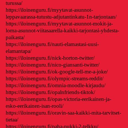
turussa/
https://iloinenguru.fi/myytavat-asunnot-
leppavaarassa-tutustu-adjutantinkatu-1n-tarjontaan/
https://iloinenguru.fi/myytavat-asunnot-mokit-ja-
loma-asunnot-viitasaarella-kaikki-tarjontasi-yhdesta-
paikasta/
https://iloinenguru.fi/nauti-elamastasi-uusi-
elamantapa/
https://iloinenguru.fi/nick-horton-twitter/
https://iloinenguru.fi/nico-giansanti-twitter/
https://iloinenguru.fi/ok-google-tell-me-a-joke/
https://iloinenguru.fi/olympic-streams-reddit/
https://iloinenguru.fi/omnia-moodle-kirjaudu/
https://iloinenguru.fi/opalnfriends-tiktok/
https://iloinenguru.fi/opas-victoria-eerikainen-ja-
esko-eerikainen-isan-rooli/
https://iloinenguru.fi/oravin-saa-kaikki-mita-tarvitset-
tietaa/
https://iloinenguru.fi/paha-pukki-2-telkku/