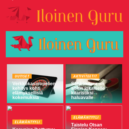
UUTISET
AKTIVITEETIT
Verkkokasinopelien
Sähkökitara on
kehitys kohti
soitin jokaiselle
elämyksellisiä
kitaristiksi
kokemuksia
haluavalle
ELÄMÄNTYYLI
ELÄMÄNTYYLI
Taistelu Otsan