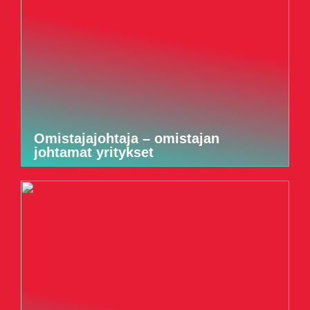
Omistajajohtaja – omistajan
johtamat yritykset