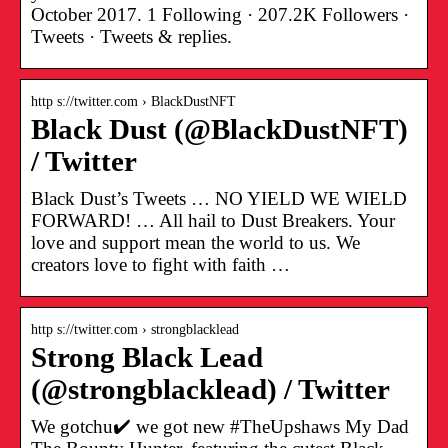
October 2017. 1 Following · 207.2K Followers ·
Tweets · Tweets & replies.
http s://twitter.com › BlackDustNFT
Black Dust (@BlackDustNFT)
/ Twitter
Black Dust’s Tweets … NO YIELD WE WIELD
FORWARD! … All hail to Dust Breakers. Your
love and support mean the world to us. We
creators love to fight with faith …
http s://twitter.com › strongblacklead
Strong Black Lead
(@strongblacklead) / Twitter
We gotchu✔️ we got new #TheUpshaws My Dad