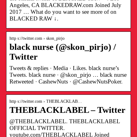
Angeles, CA BLACKEDRAW.com Joined July
2017 … What do you want to see more of on
BLACKED RAW ↓.
http s://twitter.com › skon_pirjo
black nurse (@skon_pirjo) /
Twitter
Tweets & replies · Media · Likes. black nurse’s
Tweets. black nurse · @skon_pirjo … black nurse
Retweeted · CashewNuts · @CashewNutsPoker.
http s://twitter.com › THEBLACKLAB…
THEBLACKLABEL – Twitter
@THEBLACKLABEL. THEBLACKLABEL
OFFICIAL TWITTER.
youtube.com/THEBLACKLABEL Joined