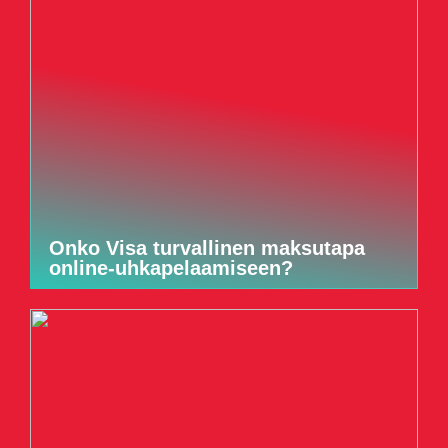
Onko Visa turvallinen maksutapa
online-uhkapelaamiseen?