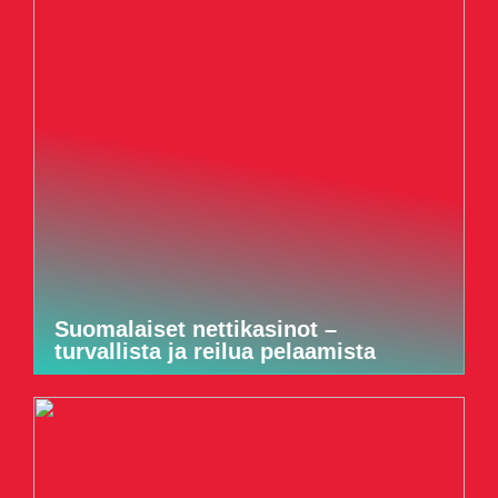
Suomalaiset nettikasinot –
turvallista ja reilua pelaamista