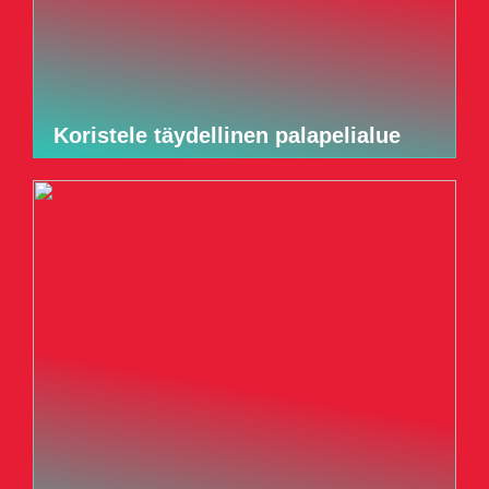
Koristele täydellinen palapelialue