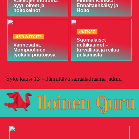
Kasvojen ihottuma:
Finnien Kanssa:
ayyt, oireet ja
Ennaltaehkäisy ja
hoitokeinot
Hoito
UUTISET
AKTIVITEETIT
Suomalaiset
Vannesaha:
nettikasinot –
Monipuolinen
turvallista ja reilua
työkalu puutöissä
pelaamista
Syke kausi 13 – Jännittävä sairaaladraama jatkuu