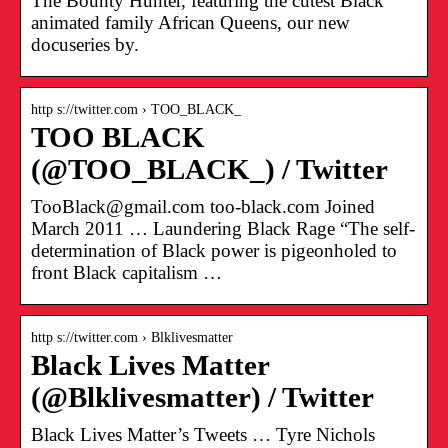
The Bounty Hunter, featuring the cutest Black
animated family African Queens, our new
docuseries by.
http s://twitter.com › TOO_BLACK_
TOO BLACK
(@TOO_BLACK_) / Twitter
TooBlack@gmail.com too-black.com Joined
March 2011 … Laundering Black Rage “The self-
determination of Black power is pigeonholed to
front Black capitalism …
http s://twitter.com › Blklivesmatter
Black Lives Matter
(@Blklivesmatter) / Twitter
Black Lives Matter’s Tweets … Tyre Nichols