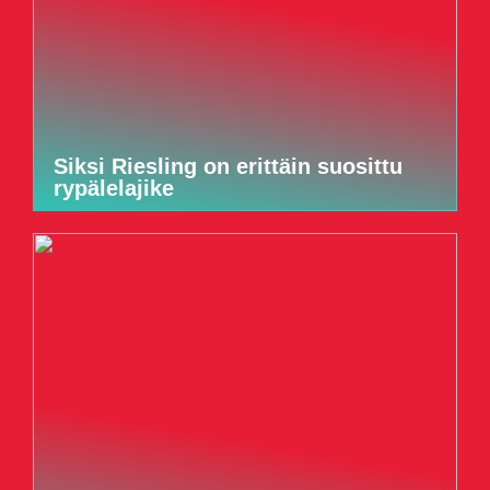
Siksi Riesling on erittäin suosittu
rypälelajike