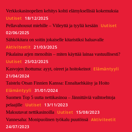
Verkkokasinopelien kehitys kohti elämyksellisiä kokemuksia
Uutiset
18/12/2025
Uutiset
Pellavahousut miehille – Viileyttä ja tyyliä kesään
02/06/2025
Sähkökitara on soitin jokaiselle kitaristiksi haluavalle
Aktiviteetit
21/03/2025
Pikalaina arjen menoihin – miten käyttää lainaa vastuullisesti?
Uutiset
25/02/2025
Elämäntyyli
Kasvojen ihottuma: ayyt, oireet ja hoitokeinot
21/04/2024
Taistelu Otsan Finnien Kanssa: Ennaltaehkäisy ja Hoito
Elämäntyyli
31/01/2024
Suomen Top 5 uutta nettikasinoa – Jännittäviä vaihtoehtoja
Uutiset
13/11/2023
pelaajille
Uutiset
15/08/2023
Maksutavat nettikasinoilla
Aktiviteetit
Vannesaha: Monipuolinen työkalu puutöissä
24/07/2023