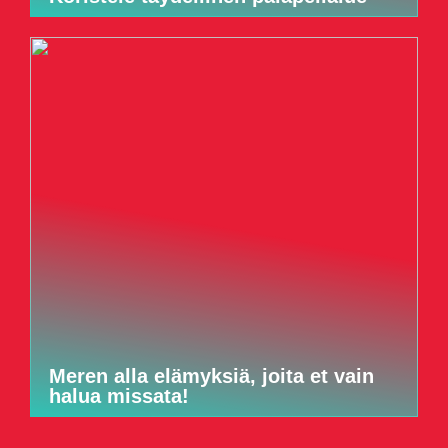
Meren alla elämyksiä, joita et vain
halua missata!