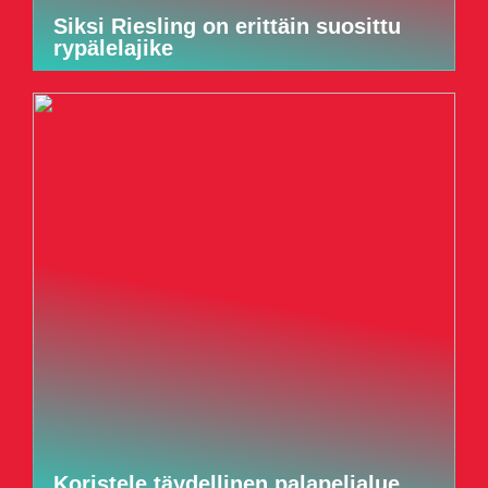
Siksi Riesling on erittäin suosittu
rypälelajike
Koristele täydellinen palapelialue