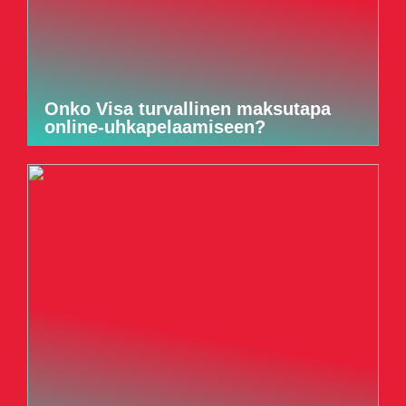
Onko Visa turvallinen maksutapa
online-uhkapelaamiseen?