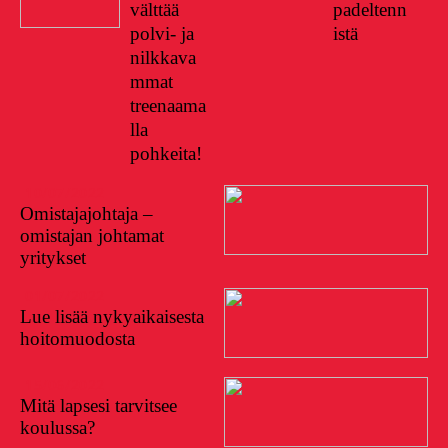
välttää
padeltenn
polvi- ja
istä
nilkkava
mmat
treenaama
lla
pohkeita!
10/07/2022
Omistajajohtaja –
omistajan johtamat
yritykset
01/07/2022
Lue lisää nykyaikaisesta
hoitomuodosta
15/06/2022
Mitä lapsesi tarvitsee
koulussa?