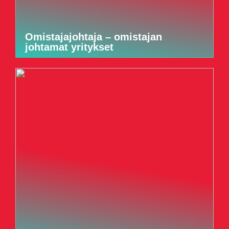
Omistajajohtaja – omistajan
johtamat yritykset