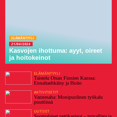
ELÄMÄNTYYLI
21/04/2024
Kasvojen ihottuma: ayyt, oireet
ja hoitokeinot
ELÄMÄNTYYLI
31/01/2024
Taistelu Otsan Finnien Kanssa:
Ennaltaehkäisy ja Hoito
AKTIVITEETIT
24/07/2023
Vannesaha: Monipuolinen työkalu
puutöissä
UUTISET
25/05/2023
Suomalaiset nettikasinot – turvallista ja