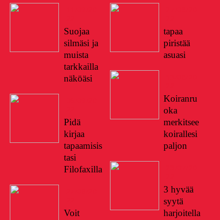
11/09/20
27/08/20
22
22
Suojaa
tapaa
silmäsi ja
piristää
muista
asuasi
tarkkailla
13/08/20
näköäsi
22
Koiranru
06/09/20
22
oka
Pidä
merkitsee
kirjaa
koirallesi
tapaamisis
paljon
tasi
23/07/20
Filofaxilla
22
3 hyvää
27/08/20
22
syytä
Voit
harjoitella