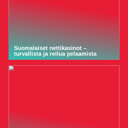
Suomalaiset nettikasinot –
turvallista ja reilua pelaamista