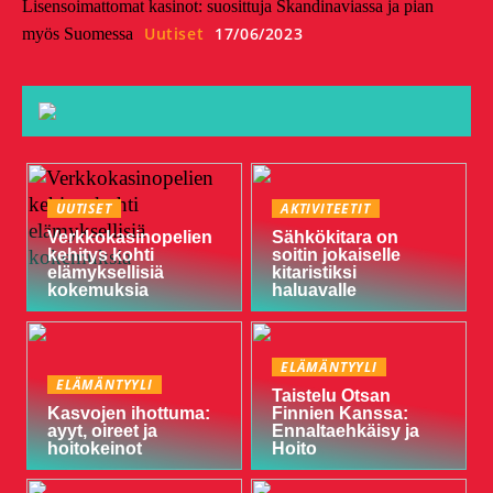
Lisensoimattomat kasinot: suosittuja Skandinaviassa ja pian
Uutiset
17/06/2023
myös Suomessa
UUTISET
AKTIVITEETIT
Verkkokasinopelien
Sähkökitara on
kehitys kohti
soitin jokaiselle
elämyksellisiä
kitaristiksi
kokemuksia
haluavalle
ELÄMÄNTYYLI
ELÄMÄNTYYLI
Taistelu Otsan
Kasvojen ihottuma:
Finnien Kanssa:
ayyt, oireet ja
Ennaltaehkäisy ja
hoitokeinot
Hoito