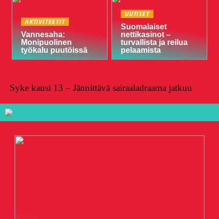
UUTISET
AKTIVITEETIT
Suomalaiset
Vannesaha:
nettikasinot –
Monipuolinen
turvallista ja reilua
työkalu puutöissä
pelaamista
Syke kausi 13 – Jännittävä sairaaladraama jatkuu