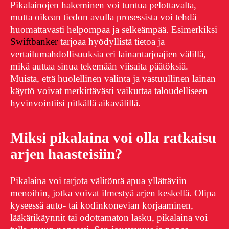
Pikalainojen hakeminen voi tuntua pelottavalta,
mutta oikean tiedon avulla prosessista voi tehdä
huomattavasti helpompaa ja selkeämpää. Esimerkiksi
Swiftbanker
tarjoaa hyödyllistä tietoa ja
vertailumahdollisuuksia eri lainantarjoajien välillä,
mikä auttaa sinua tekemään viisaita päätöksiä.
Muista, että huolellinen valinta ja vastuullinen lainan
käyttö voivat merkittävästi vaikuttaa taloudelliseen
hyvinvointiisi pitkällä aikavälillä.
Miksi pikalaina voi olla ratkaisu
arjen haasteisiin?
Pikalaina voi tarjota välitöntä apua yllättäviin
menoihin, jotka voivat ilmestyä arjen keskellä. Olipa
kyseessä auto- tai kodinkonevian korjaaminen,
lääkärikäynnit tai odottamaton lasku, pikalaina voi