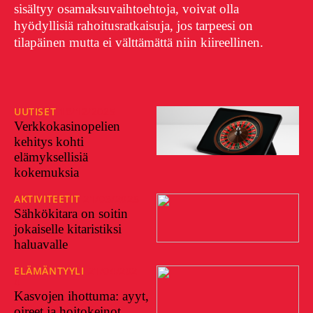
sisältyy osamaksuvaihtoehtoja, voivat olla
hyödyllisiä rahoitusratkaisuja, jos tarpeesi on
tilapäinen mutta ei välttämättä niin kiireellinen.
UUTISET
18/12/2025
Verkkokasinopelien
kehitys kohti
elämyksellisiä
kokemuksia
AKTIVITEETIT
21/03/2025
Sähkökitara on soitin
jokaiselle kitaristiksi
haluavalle
ELÄMÄNTYYLI
21/04/202
4
Kasvojen ihottuma: ayyt,
oireet ja hoitokeinot