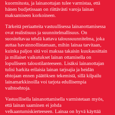
kuormitusta, ja lainanottajan tulee varmistaa, että
hänen budjetissaan on riittävästi varoja lainan
maksamiseen korkoineen.
Tärkeitä periaatteita vastuullisessa lainanottamisessa
ovat realistisuus ja suunnitelmallisuus. On
suositeltavaa tehdä kattava taloussuunnitelma, joka
auttaa havainnollistamaan, mihin lainaa tarvitaan,
kuinka paljon sitä voi maksaa takaisin kuukausittain
ja millaiset vaikutukset lainan ottamisella on
lopulliseen taloustilanteeseen. Lisäksi lainanottajan
tulisi harkita erilaisia lainan tarjoajia ja heidän
ehtojaan ennen päätöksen tekemistä, sillä kilpailu
lainamarkkinoilla voi tarjota edullisempia
vaihtoehtoja.
Vastuullisella lainanottamisella varmistetaan myös,
että lainan saaminen ei johda
velkaantumiskierteeseen. Lainaa on hyvä käyttää