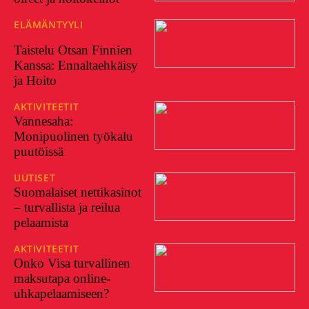
ELÄMÄNTYYLI
31/01/202
4
Taistelu Otsan Finnien
Kanssa: Ennaltaehkäisy
ja Hoito
AKTIVITEETIT
24/07/2023
Vannesaha:
Monipuolinen työkalu
puutöissä
UUTISET
25/05/2023
Suomalaiset nettikasinot
– turvallista ja reilua
pelaamista
AKTIVITEETIT
17/05/2023
Onko Visa turvallinen
maksutapa online-
uhkapelaamiseen?