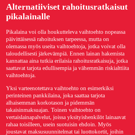
Alternatiiviset rahoitusratkaisut
pikalainalle
Pikalaina voi olla houkutteleva vaihtoehto nopeassa
päivittäisessä rahoituksen tarpeessa, mutta on
olemassa myös useita vaihtoehtoja, jotka voivat olla
taloudellisesti järkevämpiä. Ennen lainan hakemista
kannattaa aina tutkia erilaisia rahoitusratkaisuja, jotka
saattavat tarjota edullisempia ja vähemmän riskialttiita
vaihtoehtoja.
Yksi varteenotettava vaihtoehto on esimerkiksi
perinteinen pankkilaina, joka saattaa tarjota
alhaisemman korkotason ja pidemmän
takaisinmaksuajan. Toinen vaihtoehto on
vertaislainapalvelut, joissa yksityishenkilöt lainaavat
rahaa toisilleen, usein suotuisin ehdoin. Myös
joustavat maksusuunnitelmat tai luottokortit, joihin