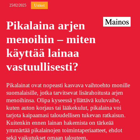
25/02/2025
Uutiset
Pikalaina arjen
menoihin – miten
käyttää lainaa
vastuullisesti?
Pikalainat ovat nopeasti kasvava vaihtoehto monille
suomalaisille, jotka tarvitsevat lisärahoitusta arjen
menoihinsa. Olipa kyseessä yllättävä kuluvaihe,
kuten auton korjaus tai lääkekulut, pikalaina voi
tarjota kaipaamasi taloudellisen tukevan ratkaisun.
Kuitenkin ennen lainan hakemista on tärkeää
ymmärtää pikalainojen toimintaperiaatteet, ehdot
sekä vaikutukset omaan talouteen.