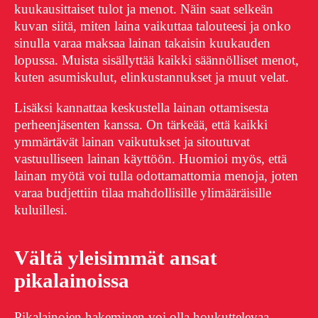
kuukausittaiset tulot ja menot. Näin saat selkeän
kuvan siitä, miten laina vaikuttaa talouteesi ja onko
sinulla varaa maksaa lainan takaisin kuukauden
lopussa. Muista sisällyttää kaikki säännölliset menot,
kuten asumiskulut, elinkustannukset ja muut velat.
Lisäksi kannattaa keskustella lainan ottamisesta
perheenjäsenten kanssa. On tärkeää, että kaikki
ymmärtävät lainan vaikutukset ja sitoutuvat
vastuulliseen lainan käyttöön. Huomioi myös, että
lainan myötä voi tulla odottamattomia menoja, joten
varaa budjettiin tilaa mahdollisille ylimääräisille
kuluillesi.
Vältä yleisimmät ansat
pikalainoissa
Pikalainojen hakeminen voi olla houkuttelevaa,