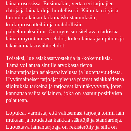
lainaprosessissa. Ensinnäkin, vertaa eri tarjoajien
ehtoja ja lainakuluja huolellisesti. Kiinnitä erityistä
huomiota lainan kokonaiskustannuksiin,
korkoprosentteihin ja mahdollisiin
palvelumaksuihin. On myös suositeltavaa tarkistaa
lainan myöntämisen ehdot, kuten laina-ajan pituus ja
takaisinmaksuvaihtoehdot.
Toiseksi, lue asiakasarvosteluja ja -kokemuksia.
Tämä voi antaa sinulle arvokasta tietoa
lainantarjoajan asiakaspalvelusta ja luotettavuudesta.
Hyvämaineiset tarjoajat yleensä pitävät asiakkaidensa
sijoituksia tärkeinä ja tarjoavat läpinäkyvyyttä, joten
kannattaa valita sellainen, joka on saanut positiivista
palautetta.
Lopuksi, varmista, että valitsemasi tarjoaja toimii lain
mukaan ja noudattaa kaikkia sääntöjä ja standardeja.
Luotettava lainantarjoaja on rekisteröity ja sillä on