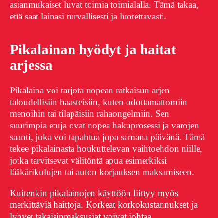
asianmukaiset luvat toimia toimialalla. Tämä takaa,
että saat lainasi turvallisesti ja luotettavasti.
Pikalainan hyödyt ja haitat
arjessa
Pikalaina voi tarjota nopean ratkaisun arjen
taloudellisiin haasteisiin, kuten odottamattomiin
menoihin tai tilapäisiin rahaongelmiin. Sen
suurimpia etuja ovat nopea hakuprosessi ja varojen
saanti, joka voi tapahtua jopa samana päivänä. Tämä
tekee pikalainasta houkuttelevan vaihtoehdon niille,
jotka tarvitsevat välitöntä apua esimerkiksi
lääkärikulujen tai auton korjauksen maksamiseen.
Kuitenkin pikalainojen käyttöön liittyy myös
merkittäviä haittoja. Korkeat korkokustannukset ja
lyhyet takaisinmaksuajat voivat johtaa