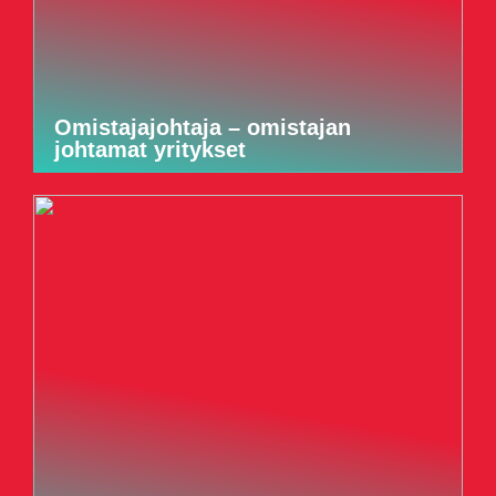
Omistajajohtaja – omistajan
johtamat yritykset