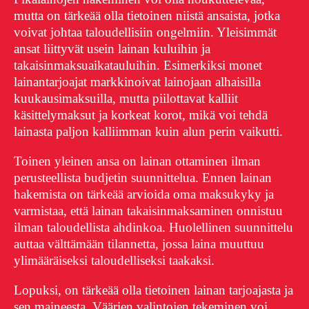
mutta on tärkeää olla tietoinen niistä ansaista, jotka
voivat johtaa taloudellisiin ongelmiin. Yleisimmät
ansat liittyvät usein lainan kuluihin ja
takaisinmaksuaikatauluihin. Esimerkiksi monet
lainantarjoajat markkinoivat lainojaan alhaisilla
kuukausimaksuilla, mutta piilottavat kalliit
käsittelymaksut ja korkeat korot, mikä voi tehdä
lainasta paljon kalliimman kuin alun perin vaikutti.
Toinen yleinen ansa on lainan ottaminen ilman
perusteellista budjetin suunnittelua. Ennen lainan
hakemista on tärkeää arvioida oma maksukyky ja
varmistaa, että lainan takaisinmaksaminen onnistuu
ilman taloudellista ahdinkoa. Huolellinen suunnittelu
auttaa välttämään tilannetta, jossa laina muuttuu
ylimääräiseksi taloudelliseksi taakaksi.
Lopuksi, on tärkeää olla tietoinen lainan tarjoajasta ja
sen maineesta. Väärien valintojen tekeminen voi