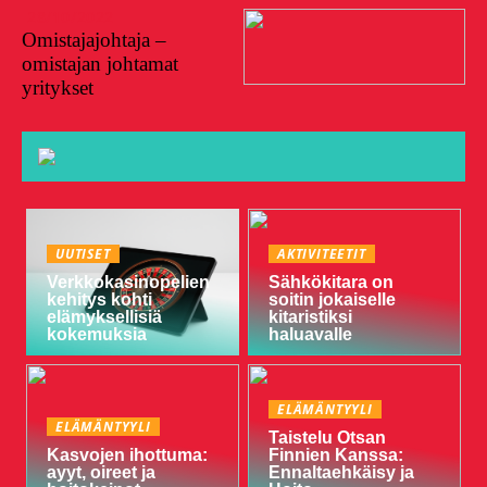
28/10/2022
Omistajajohtaja –
omistajan johtamat
yritykset
UUTISET
AKTIVITEETIT
Verkkokasinopelien
Sähkökitara on
kehitys kohti
soitin jokaiselle
elämyksellisiä
kitaristiksi
kokemuksia
haluavalle
ELÄMÄNTYYLI
ELÄMÄNTYYLI
Taistelu Otsan
Kasvojen ihottuma:
Finnien Kanssa:
ayyt, oireet ja
Ennaltaehkäisy ja