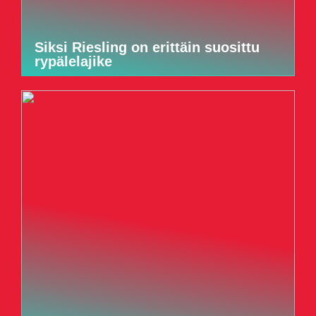
Siksi Riesling on erittäin suosittu
rypälelajike