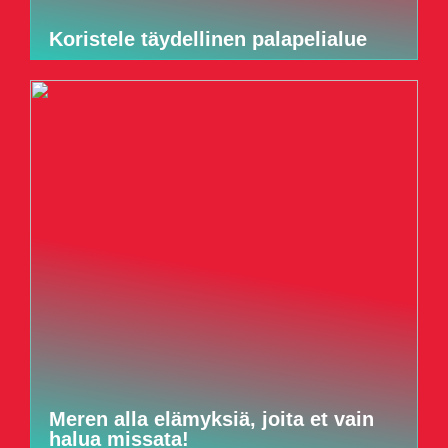
Koristele täydellinen palapelialue
Meren alla elämyksiä, joita et vain
halua missata!