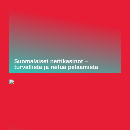
Suomalaiset nettikasinot –
turvallista ja reilua pelaamista