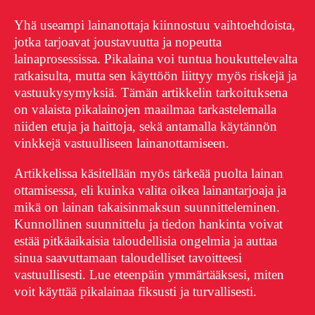
Yhä useampi lainanottaja kiinnostuu vaihtoehdoista,
jotka tarjoavat joustavuutta ja nopeutta
lainaprosessissa. Pikalaina voi tuntua houkuttelevalta
ratkaisulta, mutta sen käyttöön liittyy myös riskejä ja
vastuukysymyksiä. Tämän artikkelin tarkoituksena
on valaista pikalainojen maailmaa tarkastelemalla
niiden etuja ja haittoja, sekä antamalla käytännön
vinkkejä vastuulliseen lainanottamiseen.
Artikkelissa käsitellään myös tärkeää puolta lainan
ottamisessa, eli kuinka valita oikea lainantarjoaja ja
mikä on lainan takaisinmaksun suunnitteleminen.
Kunnollinen suunnittelu ja tiedon hankinta voivat
estää pitkäaikaisia taloudellisia ongelmia ja auttaa
sinua saavuttamaan taloudelliset tavoitteesi
vastuullisesti. Lue eteenpäin ymmärtääksesi, miten
voit käyttää pikalainaa fiksusti ja turvallisesti.