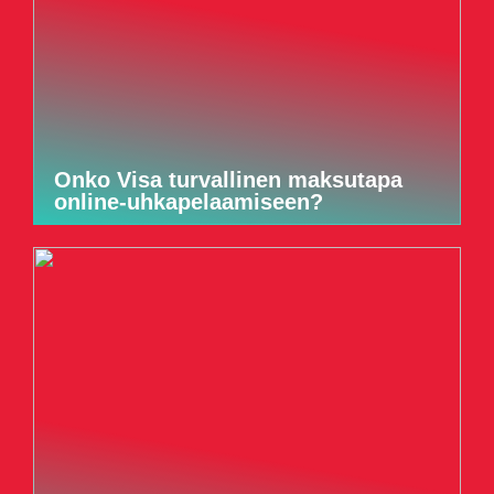
Onko Visa turvallinen maksutapa
online-uhkapelaamiseen?