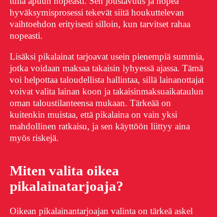
tulla apuun nopeasti. Sen joustavuus ja nopea
hyväksymisprosessi tekevät siitä houkuttelevan
vaihtoehdon erityisesti silloin, kun tarvitset rahaa
nopeasti.
Lisäksi pikalainat tarjoavat usein pienempiä summia,
jotka voidaan maksaa takaisin lyhyessä ajassa. Tämä
voi helpottaa taloudellista hallintaa, sillä lainanottajat
voivat valita lainan koon ja takaisinmaksuaikataulun
oman taloustilanteensa mukaan. Tärkeää on
kuitenkin muistaa, että pikalaina on vain yksi
mahdollinen ratkaisu, ja sen käyttöön liittyy aina
myös riskejä.
Miten valita oikea
pikalainatarjoaja?
Oikean pikalainantarjoajan valinta on tärkeä askel