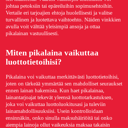
johtaa petoksiin tai epäreiluihin sopimusehtoihin.
Vertaile eri tarjoajien ehtoja huolellisesti ja valitse
turvallinen ja luotettava vaihtoehto. Näiden vinkkien
avulla voit välttää yleisimpiä ansoja ja ottaa
pikalainan vastuullisesti.
Miten pikalaina vaikuttaa
luottotietoihisi?
Pikalaina voi vaikuttaa merkittävästi luottotietoihisi,
joten on tärkeää ymmärtää sen mahdolliset seuraukset
ennen lainan hakemista. Kun haet pikalainaa,
lainantarjoajat tekevät yleensä luottotarkastuksen,
joka voi vaikuttaa luottoluokitusasi ja tuleviin
lainamahdollisuuksiisi. Usein kontrolloidaan
ensinnäkin, onko sinulla maksuhäiriöitä tai onko
aiempia lainoja ollut vaikeuksia maksaa takaisin