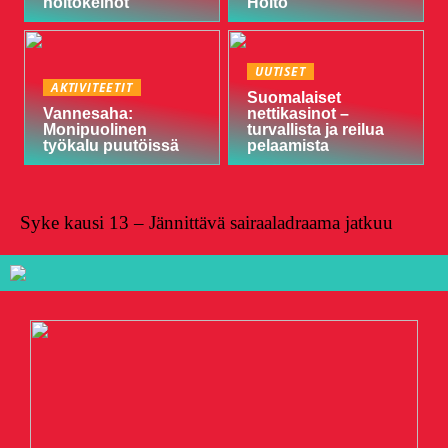
hoitokeinot
Hoito
UUTISET
AKTIVITEETIT
Suomalaiset
Vannesaha:
nettikasinot –
Monipuolinen
turvallista ja reilua
työkalu puutöissä
pelaamista
Syke kausi 13 – Jännittävä sairaaladraama jatkuu