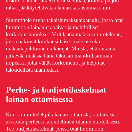
laskut. Tämän jälkeen voit selvittää, kuinka paljon
rahaa jää käytettäväksi lainan takaisinmaksuun.
Suunnittele myös takaisinmaksuaikataulu, jossa otat
huomioon lainan eräpäivät ja mahdolliset
korkokustannukset. Voit laatia maksusuunnitelman,
jossa näkyvät kuukausittaiset maksut sekä
maksutapahtumien aikarajat. Muista, että on aina
järkevää maksaa laina takaisin mahdollisimman
nopeasti, jotta vältät korkomenot ja helpotat
taloudellista tilannettasi.
Perhe- ja budjettilaskelmat
lainan ottamisessa
Kun suunnittelet pikalainan ottamista, on tärkeää
arvioida perheesi taloudellinen tilanne huolellisesti.
Tee budjettilaskelmat, joissa otat huomioon