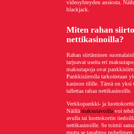
videoyhteyden ansiosta. Näihi
blackjack.
Miten rahan siirto
nettikasinoilla?
Rahan siirtäminen suomalaisill
tarjoavat useita eri maksutapo
maksutapoja ovat pankkisiirto
Pankkisiirrolla tarkoitetaan yle
kasinon tilille. Tämä on yksi
tallettaa rahaa nettikasinoille.
Verkkopankki- ja luottokortt
Näillä
maksutavoilla
voi tehd
avulla tai luottokortin tiedoi
nettikasinoille. Se toimii sam
mutta se tapahtuu puhelimen 