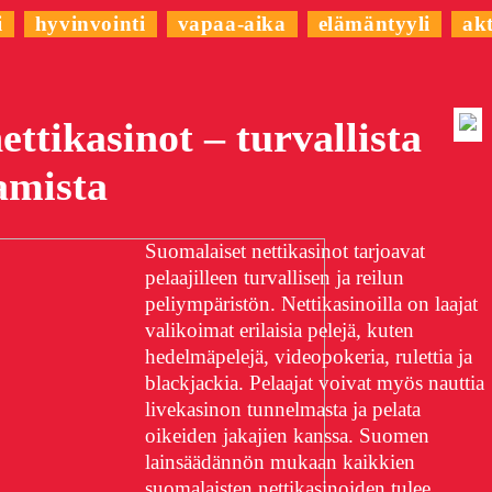
i
hyvinvointi
vapaa-aika
elämäntyyli
akt
ttikasinot – turvallista
aamista
Suomalaiset nettikasinot tarjoavat
pelaajilleen turvallisen ja reilun
peliympäristön. Nettikasinoilla on laajat
valikoimat erilaisia pelejä, kuten
hedelmäpelejä, videopokeria, rulettia ja
blackjackia. Pelaajat voivat myös nauttia
livekasinon tunnelmasta ja pelata
oikeiden jakajien kanssa. Suomen
lainsäädännön mukaan kaikkien
suomalaisten nettikasinoiden tulee