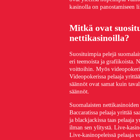
kasinolla on panostamiseen lii
Mitkä ovat suosit
nettikasinoilla?
Suosituimpia pelejä suomalaisi
eri teemoista ja grafiikoista.
voittoihin. Myös videopokeri 
Videopokerissa pelaaja yrit
säännöt ovat samat kuin tavall
säännöt.
Suomalaisten nettikasinoiden 
Baccaratissa pelaaja yrittää
ja blackjackissa taas pelaaja y
ilman sen ylitystä. Live-kasin
Live-kasinopeleissä pelaaja vo