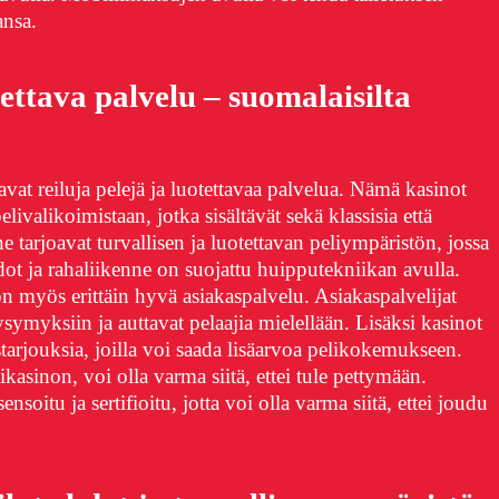
ansa.
otettava palvelu – suomalaisilta
avat reiluja pelejä ja luotettavaa palvelua. Nämä kasinot
livalikoimistaan, jotka sisältävät sekä klassisia että
 tarjoavat turvallisen ja luotettavan peliympäristön, jossa
dot ja rahaliikenne on suojattu huipputekniikan avulla.
on myös erittäin hyvä asiakaspalvelu. Asiakaspalvelijat
symyksiin ja auttavat pelaajia mielellään. Lisäksi kasinot
ustarjouksia, joilla voi saada lisäarvoa pelikokemukseen.
kasinon, voi olla varma siitä, ettei tule pettymään.
sensoitu ja sertifioitu, jotta voi olla varma siitä, ettei joudu