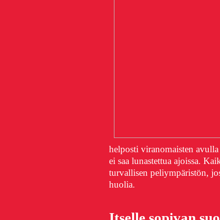
helposti viranomaisten avulla 
ei saa lunastettua ajoissa. Ka
turvallisen peliympäristön, j
huolia.
Itselle sopivan s