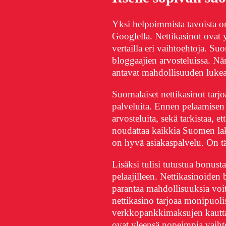
Yksi helpoimmista tavoista on
Googlella. Nettikasinot ovat yle
vertailla eri vaihtoehtoja. Su
bloggaajien arvosteluissa. Näm
antavat mahdollisuuden lukea
Suomalaiset nettikasinot tarjoa
palveluita. Ennen pelaamisen 
arvosteluita, sekä tarkistaa, e
noudattaa kaikkia Suomen lake
on hyvä asiakaspalvelu. On tär
Lisäksi tulisi tutustua bonusta
pelaajilleen. Nettikasinoiden 
parantaa mahdollisuuksia voit
nettikasino tarjoaa monipuoli
verkkopankkimaksujen kautta t
ovat yleensä nopeimpia vaihto