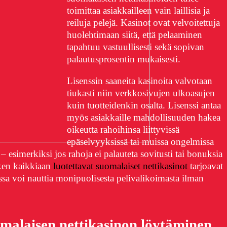
toimittaa asiakkailleen vain laillisia ja
reiluja pelejä. Kasinot ovat velvoitettuja
huolehtimaan siitä, että pelaaminen
tapahtuu vastuullisesti sekä sopivan
palautusprosentin mukaisesti.
Lisenssin saaneita kasinoita valvotaan
tiukasti niin verkkosivujen ulkoasujen
kuin tuotteidenkin osalta. Lisenssi antaa
myös asiakkaille mahdollisuuden hakea
oikeutta rahoihinsa liittyvissä
epäselvyyksissä tai muissa ongelmissa
– esimerkiksi jos rahoja ei palauteta sovitusti tai bonuksia
iken kaikkiaan
luotettavat suomalaiset nettikasinot
tarjoavat
ossa voi nauttia monipuolisesta pelivalikoimasta ilman
uomalaisen nettikasinon löytäminen