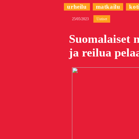
urheilu
matkailu
kot
25/05/2023
Uutiset
Suomalaiset ne
ja reilua pel