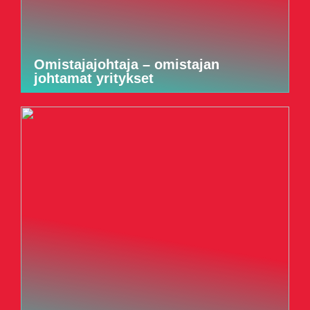
Omistajajohtaja – omistajan
johtamat yritykset