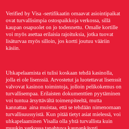
Verified by Visa -sertifikaatin omaavat asiointipaikat
ovat turvallisimpia ostospaikkoja verkossa, sillä
kaupan osapuolet on jo todennettu. Omalle kortille
voi myös asettaa erilaisia rajoituksia, jotka tuovat
lisäturvaa myös silloin, jos kortti joutuu vääriin
käsiin.
Uhkapelaamista ei tulisi koskaan tehdä kasinolla,
jolla ei ole lisenssiä. Arvostetut ja luotettavat lisenssit
valvovat kasinon toimintoja, jolloin pelikokemus on
turvallisempaa. Erilaisten dokumenttien pyytäminen
voi tuntua ärsyttävältä toimenpiteeltä, mutta
kannattaa aina muistaa, että se tehdään nimenomaan
turvallisuussyistä. Kun pitää tietyt asiat mielessä, voi
uhkapelaaminen Visalla olla yhtä turvallista kuin
muukin verkossa tapahtuva kaupankäynti.