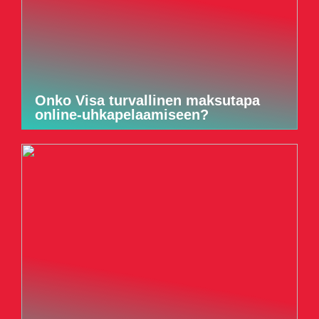
Onko Visa turvallinen maksutapa
online-uhkapelaamiseen?