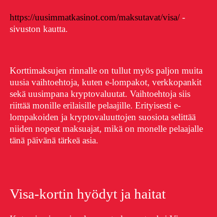
https://uusimmatkasinot.com/maksutavat/visa/
-
sivuston kautta.
Korttimaksujen rinnalle on tullut myös paljon muita
uusia vaihtoehtoja, kuten e-lompakot, verkkopankit
sekä uusimpana kryptovaluutat. Vaihtoehtoja siis
riittää monille erilaisille pelaajille. Erityisesti e-
lompakoiden ja kryptovaluuttojen suosiota selittää
niiden nopeat maksuajat, mikä on monelle pelaajalle
tänä päivänä tärkeä asia.
Visa-kortin hyödyt ja haitat