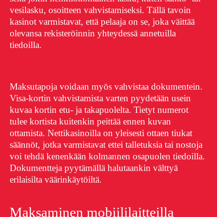
vesilasku, osoitteen vahvistamiseksi. Tällä tavoin
kasinot varmistavat, että pelaaja on se, joka väittää
olevansa rekisteröinnin yhteydessä annetuilla
tiedoilla.
Maksutapoja voidaan myös vahvistaa dokumentein.
Visa-kortin vahvistamista varten pyydetään usein
kuvaa kortin etu- ja takapuolelta. Tietyt numerot
tulee kortista kuitenkin peittää ennen kuvan
ottamista. Nettikasinoilla on yleisesti ottaen tiukat
säännöt, jotka varmistavat ettei talletuksia tai nostoja
voi tehdä kenenkään kolmannen osapuolen tiedoilla.
Dokumentteja pyytämällä halutaankin välttyä
erilaisilta väärinkäytöiltä.
Maksaminen mobiililaitteilla