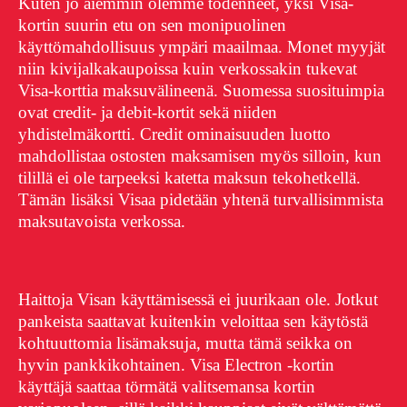
Kuten jo aiemmin olemme todenneet, yksi Visa-
kortin suurin etu on sen monipuolinen
käyttömahdollisuus ympäri maailmaa. Monet myyjät
niin kivijalkakaupoissa kuin verkossakin tukevat
Visa-korttia maksuvälineenä. Suomessa suosituimpia
ovat credit- ja debit-kortit sekä niiden
yhdistelmäkortti. Credit ominaisuuden luotto
mahdollistaa ostosten maksamisen myös silloin, kun
tilillä ei ole tarpeeksi katetta maksun tekohetkellä.
Tämän lisäksi Visaa pidetään yhtenä turvallisimmista
maksutavoista verkossa.
Haittoja Visan käyttämisessä ei juurikaan ole. Jotkut
pankeista saattavat kuitenkin veloittaa sen käytöstä
kohtuuttomia lisämaksuja, mutta tämä seikka on
hyvin pankkikohtainen. Visa Electron -kortin
käyttäjä saattaa törmätä valitsemansa kortin