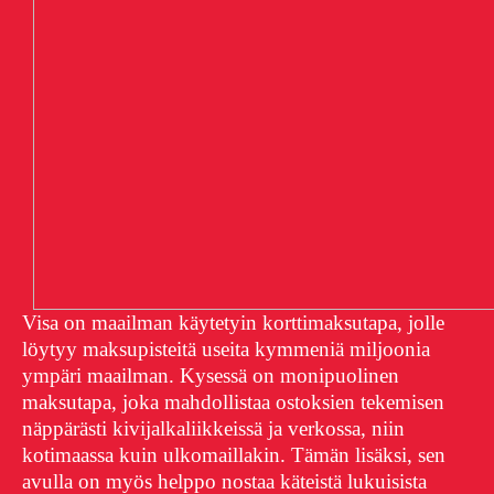
Visa on maailman käytetyin korttimaksutapa, jolle
löytyy maksupisteitä useita kymmeniä miljoonia
ympäri maailman. Kysessä on monipuolinen
maksutapa, joka mahdollistaa ostoksien tekemisen
näppärästi kivijalkaliikkeissä ja verkossa, niin
kotimaassa kuin ulkomaillakin. Tämän lisäksi, sen
avulla on myös helppo nostaa käteistä lukuisista