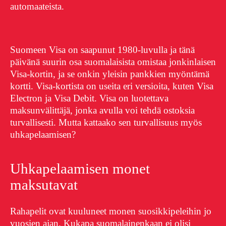
automaateista.
Suomeen Visa on saapunut 1980-luvulla ja tänä
päivänä
suurin osa suomalaisista omistaa jonkinlaisen
Visa-kortin, ja se onkin yleisin pankkien myöntämä
kortti.
Visa-kortista on useita eri versioita, kuten Visa
Electron ja Visa Debit.
Visa on luotettava
maksunvälittäjä, jonka avulla voi tehdä ostoksia
turvallisesti. Mutta kattaako sen turvallisuus myös
uhkapelaamisen?
Uhkapelaamisen monet
maksutavat
Rahapelit ovat kuuluneet monen suosikkipeleihin jo
vuosien ajan. Kukapa suomalainenkaan ei olisi