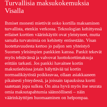
Turvallisia maksukokemuksia
Visalla
Ihmiset monesti miettivät onko kortilla maksaminen
turvallista, etenkin verkossa. Teknologian kehittyessä
erilaiset korttien väärinkäytöt ovat yleistyneet, mutta
samalla turvatoimia on kehitetty entisestään. Visan
luotettavuudesta kertoo jo paljon sen yhteistyö
Suomen yleisimpien pankkien kanssa. Pankit tekevät
myös tehtävänsä ja valvovat luottokorttimaksuja
erittäin tarkasti. Jos pankki havaitsee kortin
maksutiedoissa jotain hälyttävää tai kortin
normaalikäytöstä poikkeavaa, ollaan asiakkaaseen
pikaisesti yhteydessä, ja joissain tapauksissa kortti
saatetaan jopa sulkea. On aina hyvä myös itse seurata
omia maksutapahtumia säännöllisesti – näin
väärinkäyttöjen huomaaminen on helpompaa.