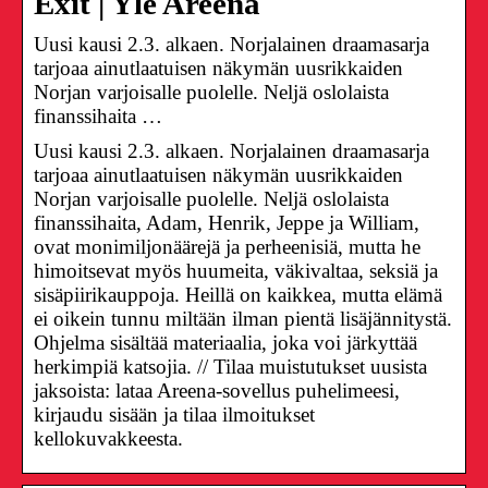
Exit | Yle Areena
Uusi kausi 2.3. alkaen. Norjalainen draamasarja
tarjoaa ainutlaatuisen näkymän uusrikkaiden
Norjan varjoisalle puolelle. Neljä oslolaista
finanssihaita …
Uusi kausi 2.3. alkaen. Norjalainen draamasarja
tarjoaa ainutlaatuisen näkymän uusrikkaiden
Norjan varjoisalle puolelle. Neljä oslolaista
finanssihaita, Adam, Henrik, Jeppe ja William,
ovat monimiljonäärejä ja perheenisiä, mutta he
himoitsevat myös huumeita, väkivaltaa, seksiä ja
sisäpiirikauppoja. Heillä on kaikkea, mutta elämä
ei oikein tunnu miltään ilman pientä lisäjännitystä.
Ohjelma sisältää materiaalia, joka voi järkyttää
herkimpiä katsojia. // Tilaa muistutukset uusista
jaksoista: lataa Areena-sovellus puhelimeesi,
kirjaudu sisään ja tilaa ilmoitukset
kellokuvakkeesta.