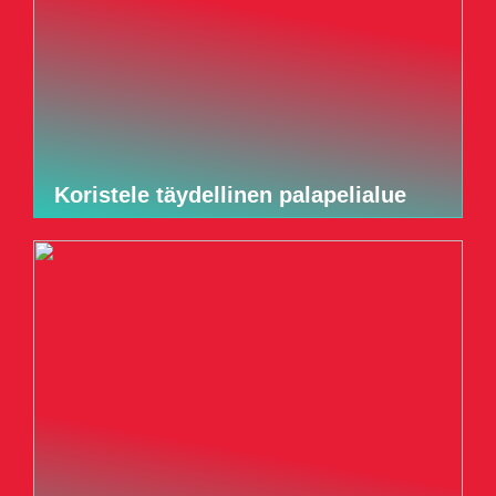
Koristele täydellinen palapelialue