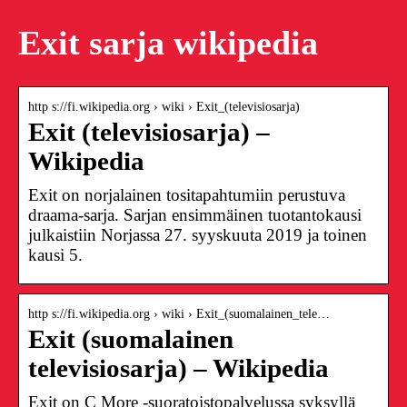
Exit sarja wikipedia
http s://fi.wikipedia.org › wiki › Exit_(televisiosarja)
Exit (televisiosarja) –
Wikipedia
Exit on norjalainen tositapahtumiin perustuva
draama-sarja. Sarjan ensimmäinen tuotantokausi
julkaistiin Norjassa 27. syyskuuta 2019 ja toinen
kausi 5.
http s://fi.wikipedia.org › wiki › Exit_(suomalainen_tele…
Exit (suomalainen
televisiosarja) – Wikipedia
Exit on C More -suoratoistopalvelussa syksyllä