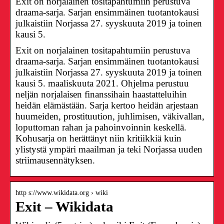
Exit on norjalainen tositapahtumiin perustuva
draama-sarja. Sarjan ensimmäinen tuotantokausi
julkaistiin Norjassa 27. syyskuuta 2019 ja toinen
kausi 5.
Exit on norjalainen tositapahtumiin perustuva
draama-sarja. Sarjan ensimmäinen tuotantokausi
julkaistiin Norjassa 27. syyskuuta 2019 ja toinen
kausi 5. maaliskuuta 2021. Ohjelma perustuu
neljän norjalaisen finanssihain haastatteluihin
heidän elämästään. Sarja kertoo heidän arjestaan
huumeiden, prostituution, juhlimisen, väkivallan,
loputtoman rahan ja pahoinvoinnin keskellä.
Kohusarja on herättänyt niin kritiikkiä kuin
ylistystä ympäri maailman ja teki Norjassa uuden
striimausennätyksen.
http s://www.wikidata.org › wiki
Exit – Wikidata