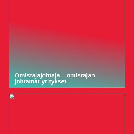
Omistajajohtaja – omistajan
johtamat yritykset