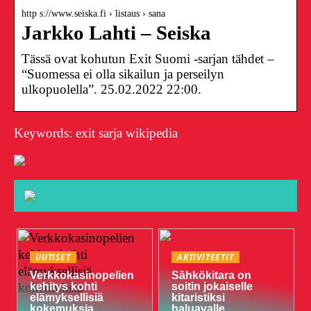
http s://www.seiska.fi › listaus › sana
Jarkko Lahti – Seiska
Tässä ovat kohutun Exit Suomi -sarjan tähdet –
“Suomessa ei olla sikailun ja perseilyn
ulkopuolella”. 25.02.2022 22:00.
Keywords: exit sarja wikipedia
UUTISET
AKTIVITEETIT
Verkkokasinopelien
Sähkökitara on
kehitys kohti
soitin jokaiselle
elämyksellisiä
kitaristiksi
kokemuksia
haluavalle