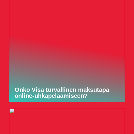
Onko Visa turvallinen maksutapa
online-uhkapelaamiseen?