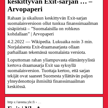
keskittyvän Exit-sarjan … –
Arvopaperi
Rahaan ja sikailuun keskittyvän Exit-sarjan
suomalaisversioon ollut tunkua finanssimaailman
sisäpiiristä – ”Suomalaisilla on rohkeus
kohdallaan” | Arvopaperi
4.2.2022 — Wikipedia. Lukuaika noin 3 min.
Norjalaisesta Exit-draamasarjasta ollaan
parhaillaan tekemässä suomalaista versiota.
Loputtoman rahan yliampuvasta elämäntyylistä
kertova draamasarja Exit saa syksyllä
suomalaisversion. Tuottaja kertoo, että sarjan
tekijät ovat saaneet Suomesta yllättävän paljon
yhteydenottoja ihmisiltä finanssimaailman
keskiössä.
http s://areena.yle.fi › …