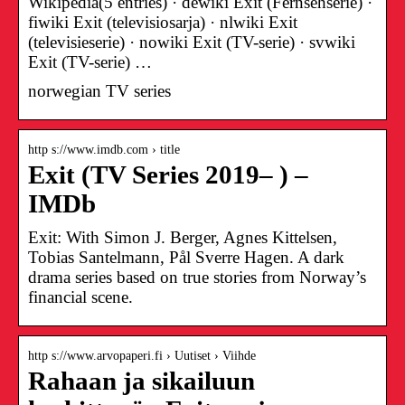
Wikipedia(5 entries) · dewiki Exit (Fernsehserie) ·
fiwiki Exit (televisiosarja) · nlwiki Exit
(televisieserie) · nowiki Exit (TV-serie) · svwiki
Exit (TV-serie) …
norwegian TV series
http s://www.imdb.com › title
Exit (TV Series 2019– ) –
IMDb
Exit: With Simon J. Berger, Agnes Kittelsen,
Tobias Santelmann, Pål Sverre Hagen. A dark
drama series based on true stories from Norway’s
financial scene.
http s://www.arvopaperi.fi › Uutiset › Viihde
Rahaan ja sikailuun