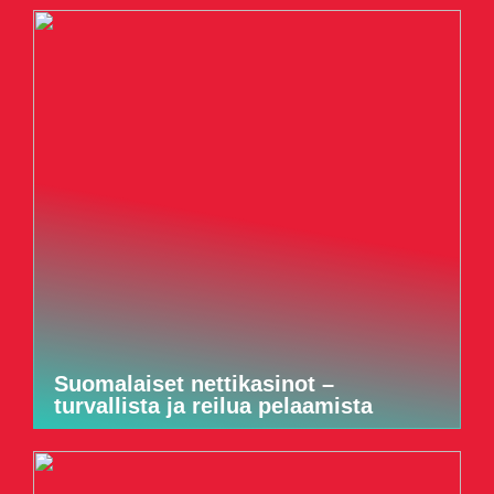
Suomalaiset nettikasinot –
turvallista ja reilua pelaamista