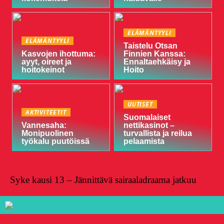
ELÄMÄNTYYLI
ELÄMÄNTYYLI
Taistelu Otsan
Kasvojen ihottuma:
Finnien Kanssa:
ayyt, oireet ja
Ennaltaehkäisy ja
hoitokeinot
Hoito
UUTISET
AKTIVITEETIT
Suomalaiset
Vannesaha:
nettikasinot –
Monipuolinen
turvallista ja reilua
työkalu puutöissä
pelaamista
Syke kausi 13 – Jännittävä sairaaladraama jatkuu