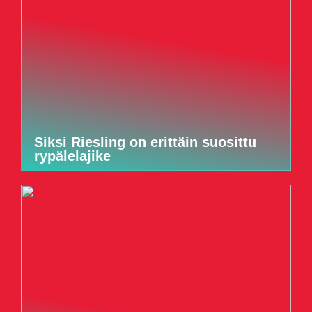
Siksi Riesling on erittäin suosittu
rypälelajike