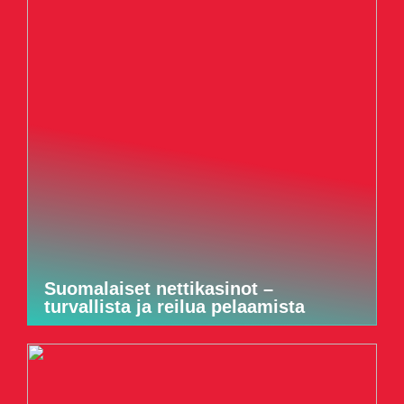
Suomalaiset nettikasinot –
turvallista ja reilua pelaamista