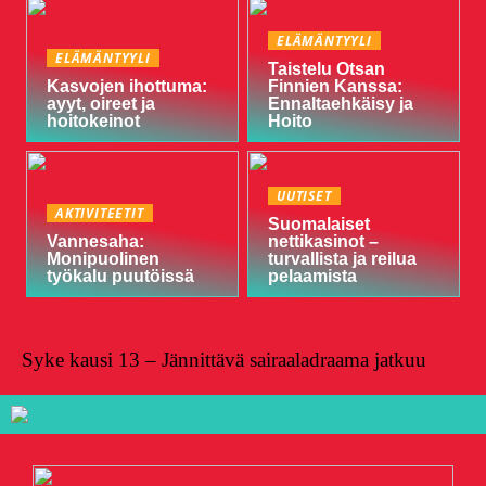
ELÄMÄNTYYLI
ELÄMÄNTYYLI
Taistelu Otsan
Kasvojen ihottuma:
Finnien Kanssa:
ayyt, oireet ja
Ennaltaehkäisy ja
hoitokeinot
Hoito
UUTISET
AKTIVITEETIT
Suomalaiset
Vannesaha:
nettikasinot –
Monipuolinen
turvallista ja reilua
työkalu puutöissä
pelaamista
Syke kausi 13 – Jännittävä sairaaladraama jatkuu