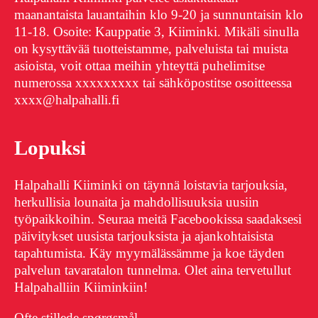
maanantaista lauantaihin klo 9-20 ja sunnuntaisin klo
11-18. Osoite: Kauppatie 3, Kiiminki. Mikäli sinulla
on kysyttävää tuotteistamme, palveluista tai muista
asioista, voit ottaa meihin yhteyttä puhelimitse
numerossa xxxxxxxxx tai sähköpostitse osoitteessa
xxxx@halpahalli.fi
Lopuksi
Halpahalli Kiiminki on täynnä loistavia tarjouksia,
herkullisia lounaita ja mahdollisuuksia uusiin
työpaikkoihin. Seuraa meitä Facebookissa saadaksesi
päivitykset uusista tarjouksista ja ajankohtaisista
tapahtumista. Käy myymälässämme ja koe täyden
palvelun tavaratalon tunnelma. Olet aina tervetullut
Halpahalliin Kiiminkiin!
Ofte stillede spørgsmål