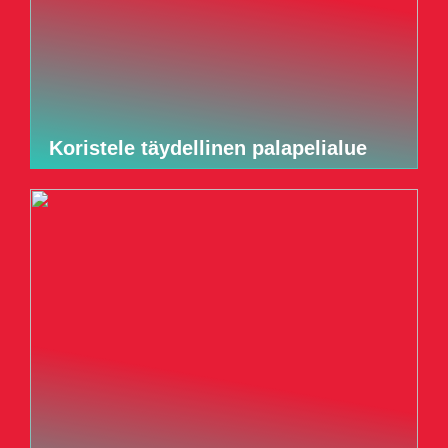
Koristele täydellinen palapelialue