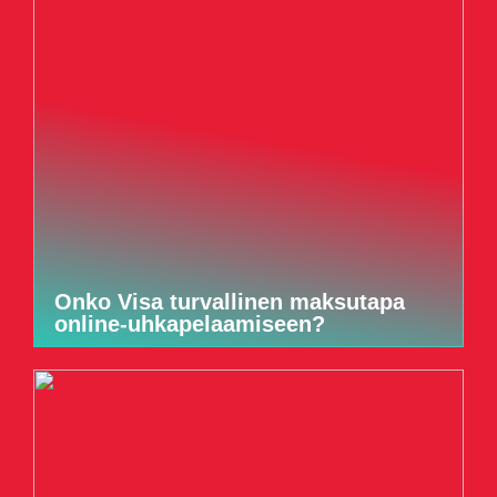
Onko Visa turvallinen maksutapa
online-uhkapelaamiseen?