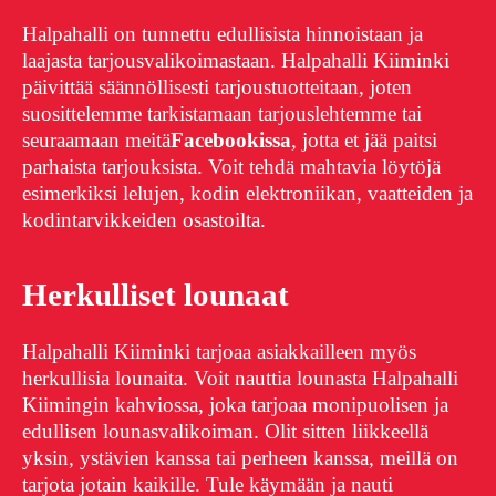
Halpahalli on tunnettu edullisista hinnoistaan ja
laajasta tarjousvalikoimastaan. Halpahalli Kiiminki
päivittää säännöllisesti tarjoustuotteitaan, joten
suosittelemme tarkistamaan tarjouslehtemme tai
seuraamaan meitä
Facebookissa
, jotta et jää paitsi
parhaista tarjouksista. Voit tehdä mahtavia löytöjä
esimerkiksi lelujen, kodin elektroniikan, vaatteiden ja
kodintarvikkeiden osastoilta.
Herkulliset lounaat
Halpahalli Kiiminki tarjoaa asiakkailleen myös
herkullisia lounaita. Voit nauttia lounasta Halpahalli
Kiimingin kahviossa, joka tarjoaa monipuolisen ja
edullisen lounasvalikoiman. Olit sitten liikkeellä
yksin, ystävien kanssa tai perheen kanssa, meillä on
tarjota jotain kaikille. Tule käymään ja nauti