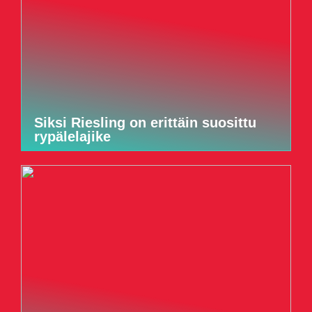
Siksi Riesling on erittäin suosittu
rypälelajike