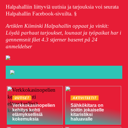
Halpahalliin liittyviä uutisia ja tarjouksia voi seurata
Halpahallin Facebook-sivuilta. §
Artiklen Kiiminki Halpahallin oppaat ja vinkit:
Löydä parhaat tarjoukset, lounaat ja työpaikat har i
gennemsnit fået
4.3
stjerner baseret på
24
anmeldelser
UUTISET
AKTIVITEETIT
Verkkokasinopelien
Sähkökitara on
kehitys kohti
soitin jokaiselle
elämyksellisiä
kitaristiksi
kokemuksia
haluavalle