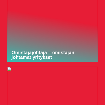
Omistajajohtaja – omistajan
johtamat yritykset