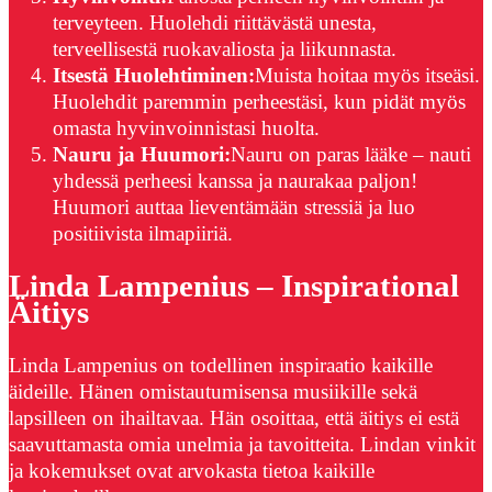
terveyteen. Huolehdi riittävästä unesta,
terveellisestä ruokavaliosta ja liikunnasta.
Itsestä Huolehtiminen:
Muista hoitaa myös itseäsi.
Huolehdit paremmin perheestäsi, kun pidät myös
omasta hyvinvoinnistasi huolta.
Nauru ja Huumori:
Nauru on paras lääke – nauti
yhdessä perheesi kanssa ja naurakaa paljon!
Huumori auttaa lieventämään stressiä ja luo
positiivista ilmapiiriä.
Linda Lampenius – Inspirational
Äitiys
Linda Lampenius on todellinen inspiraatio kaikille
äideille. Hänen omistautumisensa musiikille sekä
lapsilleen on ihailtavaa. Hän osoittaa, että äitiys ei estä
saavuttamasta omia unelmia ja tavoitteita. Lindan vinkit
ja kokemukset ovat arvokasta tietoa kaikille