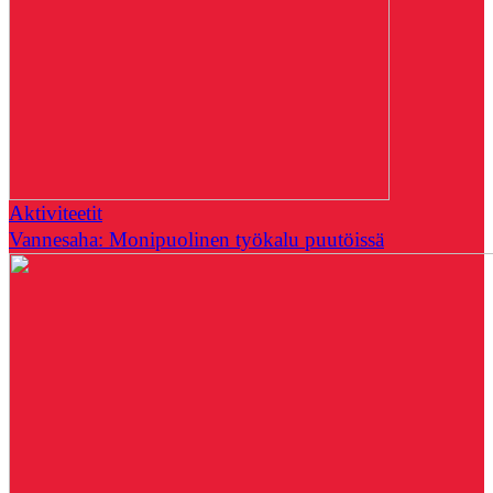
Aktiviteetit
Vannesaha: Monipuolinen työkalu puutöissä