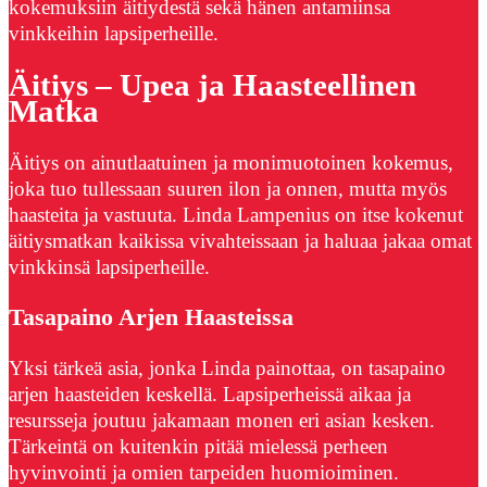
kokemuksiin äitiydestä sekä hänen antamiinsa
vinkkeihin lapsiperheille.
Äitiys – Upea ja Haasteellinen
Matka
Äitiys on ainutlaatuinen ja monimuotoinen kokemus,
joka tuo tullessaan suuren ilon ja onnen, mutta myös
haasteita ja vastuuta. Linda Lampenius on itse kokenut
äitiysmatkan kaikissa vivahteissaan ja haluaa jakaa omat
vinkkinsä lapsiperheille.
Tasapaino Arjen Haasteissa
Yksi tärkeä asia, jonka Linda painottaa, on tasapaino
arjen haasteiden keskellä. Lapsiperheissä aikaa ja
resursseja joutuu jakamaan monen eri asian kesken.
Tärkeintä on kuitenkin pitää mielessä perheen
hyvinvointi ja omien tarpeiden huomioiminen.