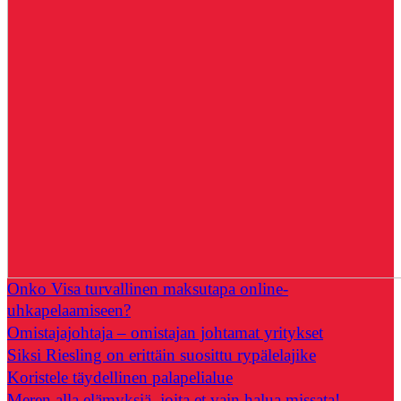
Onko Visa turvallinen maksutapa online-
uhkapelaamiseen?
Omistajajohtaja – omistajan johtamat yritykset
Siksi Riesling on erittäin suosittu rypälelajike
Koristele täydellinen palapelialue
Meren alla elämyksiä, joita et vain halua missata!