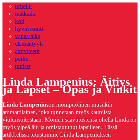
urheilu
matkailu
koti
hyvinvointi
vapaa-aika
elämäntyyli
aktiviteetit
perhe
uutiset
Linda Lampenius: Äitiys
ja Lapset – Opas ja Vinkit
Linda Lampenius
on monipuolinen musiikin
ammattilainen, joka tunnetaan myös kauniista
viulunsoitostaan. Monien saavutustensa ohella Linda on
myös ylpeä äiti ja omistautunut lapsilleen. Tässä
artikkelissa tutustumme Linda Lampeniuksen