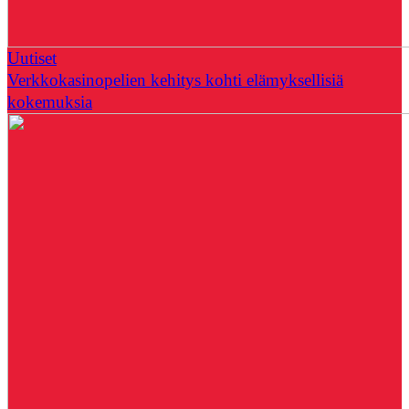
Uutiset
Verkkokasinopelien kehitys kohti elämyksellisiä
kokemuksia