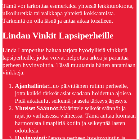
Tämä voi tarkoittaa esimerkiksi yhteisiä leikkituokioita,
ulkoiluretkiä tai vaikkapa yhteistä kokkaamista.
Tärkeintä on olla läsnä ja antaa aikaa toisilleen.
Lindan Vinkit Lapsiperheille
Linda Lampenius haluaa tarjota hyödyllisiä vinkkejä
lapsiperheille, jotka voivat helpottaa arkea ja parantaa
perheen hyvinvointia. Tässä muutamia hänen antamiaan
vinkkejä:
Ajanhallinta:
Luo päivittäinen rutiini perheelle,
jotta kaikki tärkeät asiat saadaan hoidettua ajoissa.
Pidä aikataulut selkeinä ja aseta tärkeysjärjestys.
Yhteiset Säännöt:
Määrittele selkeät säännöt ja
rajat jo varhaisessa vaiheessa. Tämä auttaa luomaan
harmonista ilmapiiriä kotiin ja selkeyttää lasten
odotuksia.
Hyvinvointi:
Panosta perheen hyvinvointiin ja