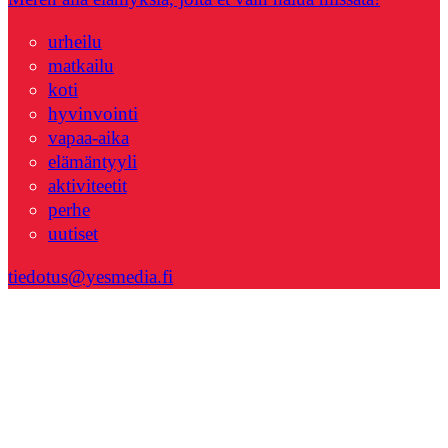
urheilu
matkailu
koti
hyvinvointi
vapaa-aika
elämäntyyli
aktiviteetit
perhe
uutiset
tiedotus@yesmedia.fi