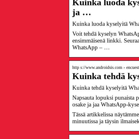
Kuinka luoda kys
ja …
Kuinka luoda kyselyitä What
Voit tehdä kyselyn WhatsAp
ensimmäisenä linkki. Seura
WhatsApp – …
http s://www.androidsis.com › encues
Kuinka tehdä kys
Kuinka tehdä kyselyitä Wha
Napsauta lopuksi punaista p
osake ja jaa WhatsApp-kyse
Tässä artikkelissa näytämm
minuutissa ja täysin ilmaisek