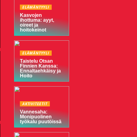
ELÄMÄNTYYLI
Kasvojen
ihottuma: ayyt,
oireet ja
hoitokeinot
ELÄMÄNTYYLI
Taistelu Otsan
Finnien Kanssa:
Ennaltaehkäisy ja
Hoito
AKTIVITEETIT
Vannesaha:
Monipuolinen
työkalu puutöissä