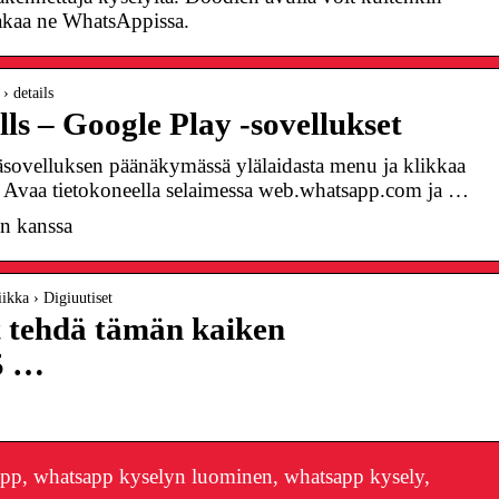
 jakaa ne WhatsAppissa.
› details
lls – Google Play ‑sovellukset
ovelluksen päänäkymässä ylälaidasta menu ja klikkaa
Avaa tietokoneella selaimessa web.whatsapp.com ja …
in kanssa
iikka › Digiuutiset
it tehdä tämän kaiken
5 …
pp, whatsapp kyselyn luominen, whatsapp kysely,