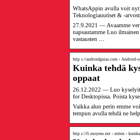
WhatsAppin avulla voit nyt 
Teknologiauutiset & -arvost
27.9.2021 — Avaamme verkko
napsautamme Luo ilmainen 
vastausten …
http s://androidguias.com › Android-o
Kuinka tehdä kys
oppaat
26.12.2022 — Luo kyselyit
for Desktopissa. Poista kyse
Vaikka alun perin emme vo
tempun avulla tehdä ne help
http s://fi.moyens.net › miten › kuin