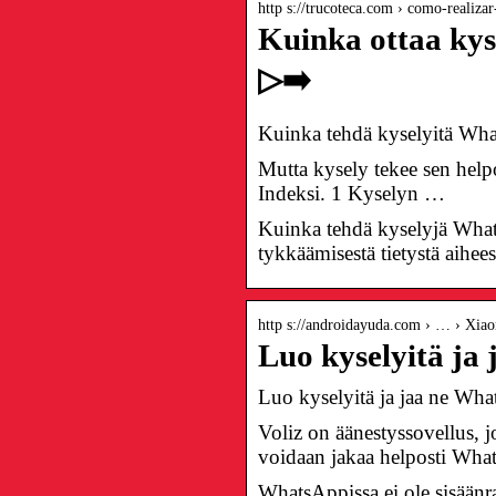
http s://trucoteca.com › como-realiz
Kuinka ottaa kys
▷➡️
Kuinka tehdä kyselyitä Wh
Mutta kysely tekee sen help
Indeksi. 1 Kyselyn …
Kuinka tehdä kyselyjä Whats
tykkäämisestä tietystä aiheest
http s://androidayuda.com › … › Xia
Luo kyselyitä j
Luo kyselyitä ja jaa ne Wh
Voliz on äänestyssovellus, jo
voidaan jakaa helposti What
WhatsAppissa ei ole sisäänr