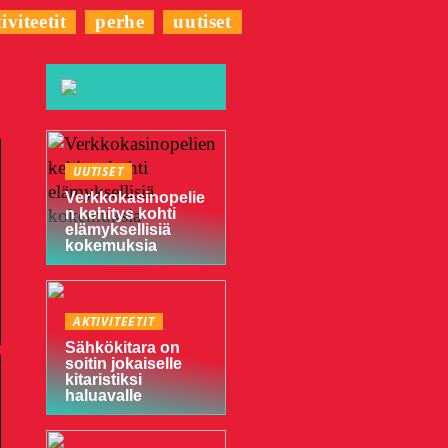
iviteetit
perhe
uutiset
UUTISET
Verkkokasinopelie
n kehitys kohti
elämyksellisiä
kokemuksia
AKTIVITEETIT
Sähkökitara on
soitin jokaiselle
kitaristiksi
haluavalle