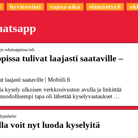
i
hyvinvointi
vapaa-aika
elämäntyyli
akt
hatsapp
elyt-whatsappissa-tuli…
ssa tulivat laajasti saataville –
laajasti saataville | Mobiili.fi
 kysely ulkoisen verkkosivuston avulla ja linkittää
ämuodollisempi tapa oli lähettää kyselyvastaukset …
Älypuhelin
a voit nyt luoda kyselyitä