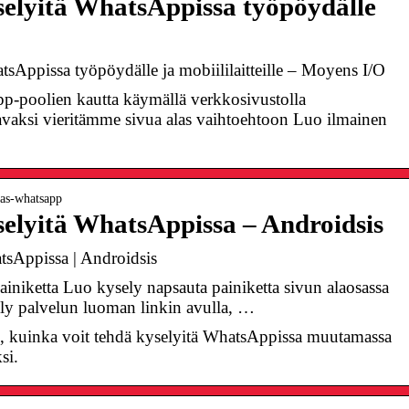
elyitä WhatsAppissa työpöydälle
sAppissa työpöydälle ja mobiililaitteille – Moyens I/O
p-poolien kautta käymällä verkkosivustolla
avaksi vieritämme sivua alas vaihtoehtoon Luo ilmainen
tas-whatsapp
elyitä WhatsAppissa – Androidsis
tsAppissa | Androidsis
ainiketta Luo kysely napsauta painiketta sivun alaosassa
ly palvelun luoman linkin avulla, …
e, kuinka voit tehdä kyselyitä WhatsAppissa muutamassa
si.