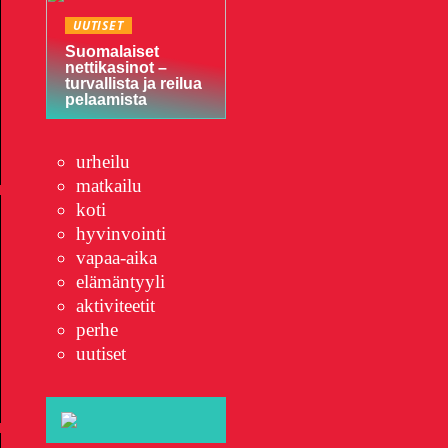
UUTISET
Suomalaiset
nettikasinot –
turvallista ja reilua
pelaamista
urheilu
matkailu
koti
hyvinvointi
vapaa-aika
elämäntyyli
aktiviteetit
perhe
uutiset