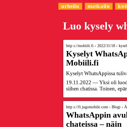
urheilu
matkailu
kot
Luo kysely w
http s://mobiili.fi › 2022/11/18 › kys
Kyselyt WhatsAppi
Mobiili.fi
Kyselyt WhatsAppissa tulivat 
19.11.2022 — Yksi oli luoda
siihen chatissa. Toinen, ep
http s://fi.jugomobile.com › Blogi › 
WhatsAppin avull
chateissa – näin