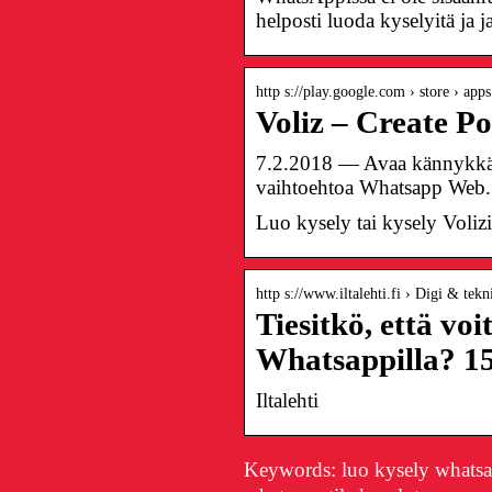
helposti luoda kyselyitä ja
http s://play.google.com › store › apps 
Voliz – Create Po
7.2.2018 — Avaa kännykkäs
vaihtoehtoa Whatsapp Web. 
Luo kysely tai kysely Voliz
http s://www.iltalehti.fi › Digi & tekn
Tiesitkö, että vo
Whatsappilla? 1
Iltalehti
Keywords: luo kysely whatsa