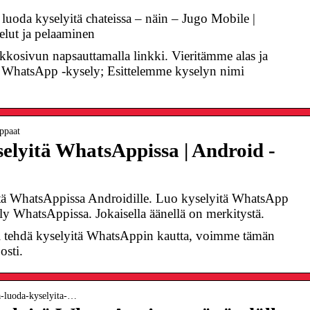
luoda kyselyitä chateissa – näin – Jugo Mobile |
elut ja pelaaminen
sivun napsauttamalla linkki. Vieritämme alas ja
WhatsApp -kysely; Esittelemme kyselyn nimi
ppaat
elyitä WhatsAppissa | Android -
ä WhatsAppissa Androidille. Luo kyselyitä WhatsApp
ly WhatsAppissa. Jokaisella äänellä on merkitystä.
i tehdä kyselyitä WhatsAppin kautta, voimme tämän
osti.
ka-luoda-kyselyita-…