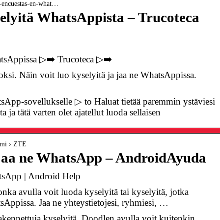
ar-encuestas-en-what…
elyitä WhatsAppista – Trucoteca
atsAppissa ▷➡️ Trucoteca ▷➡️
oksi. Näin voit luo kyselyitä ja jaa ne WhatsAppissa.
App-sovellukselle ▷ to️ Haluat tietää paremmin ystäviesi
a ja tätä varten olet ajatellut luoda sellaisen
omi › ZTE
a jaa ne WhatsApp – AndroidAyuda
atsApp | Android Help
nka avulla voit luoda kyselyitä tai kyselyitä, jotka
sAppissa. Jaa ne yhteystietojesi, ryhmiesi, …
akennettuja kyselyitä. Doodlen avulla voit kuitenkin