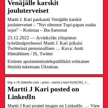
Venäjälle karskit
jouluterveiset
Martti J. Kari paukautti Venäjälle karskit
jouluterveiset – ”Nyt olemme Topi-papan osalta
sujut” – Kotimaa – Ilta-Sanomat
23.12.2022 — Jyväskylän yliopiston
työelämäprofessori Martti J. Kari julkaisi
Twitterissä persoonallisen … Kuva: Antti
Hämäläinen / IS, Twitter.
Entinen apulaistiedustelupäällikkö rohkaisee
ihmisiä tukemaan Ukrainaa.
http s://fi.linkedin.com › posts › martti-j-kari-6a342362_v…
Martti J Kari posted on
LinkedIn
Martti J Kari posted images on LinkedIn. … View