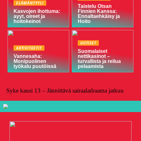
ELÄMÄNTYYLI
Taistelu Otsan
Kasvojen ihottuma:
Finnien Kanssa:
ayyt, oireet ja
Ennaltaehkäisy ja
hoitokeinot
Hoito
UUTISET
AKTIVITEETIT
Suomalaiset
Vannesaha:
nettikasinot –
Monipuolinen
turvallista ja reilua
työkalu puutöissä
pelaamista
Syke kausi 13 – Jännittävä sairaaladraama jatkuu