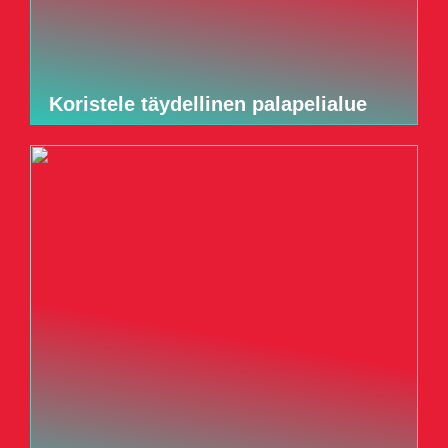
Koristele täydellinen palapelialue