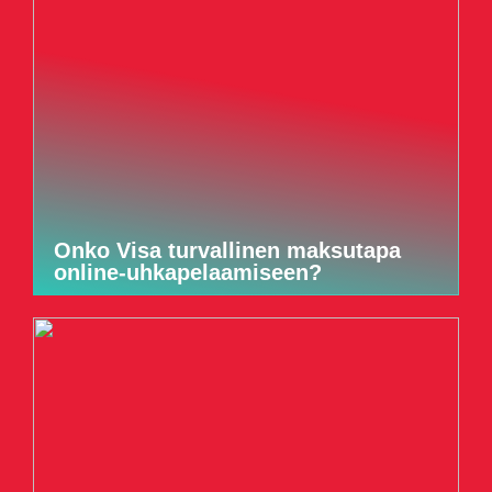
Onko Visa turvallinen maksutapa
online-uhkapelaamiseen?