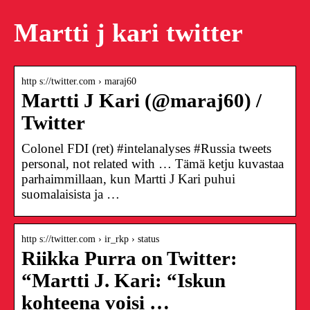
Martti j kari twitter
http s://twitter.com › maraj60
Martti J Kari (@maraj60) /
Twitter
Colonel FDI (ret) #intelanalyses #Russia tweets
personal, not related with … Tämä ketju kuvastaa
parhaimmillaan, kun Martti J Kari puhui
suomalaisista ja …
http s://twitter.com › ir_rkp › status
Riikka Purra on Twitter:
“Martti J. Kari: “Iskun
kohteena voisi …