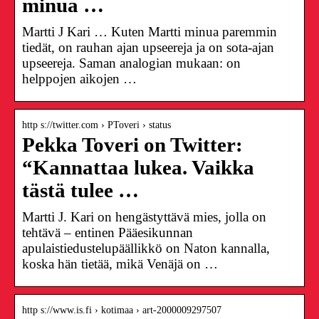
minua …
Martti J Kari … Kuten Martti minua paremmin
tiedät, on rauhan ajan upseereja ja on sota-ajan
upseereja. Saman analogian mukaan: on
helppojen aikojen …
http s://twitter.com › PToveri › status
Pekka Toveri on Twitter:
“Kannattaa lukea. Vaikka
tästä tulee …
Martti J. Kari on hengästyttävä mies, jolla on
tehtävä – entinen Pääesikunnan
apulaistiedustelupäällikkö on Naton kannalla,
koska hän tietää, mikä Venäjä on …
http s://www.is.fi › kotimaa › art-2000009297507