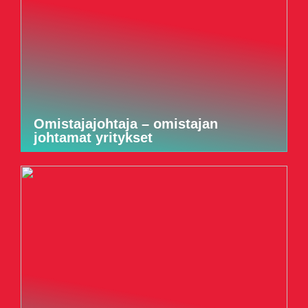
Omistajajohtaja – omistajan
johtamat yritykset