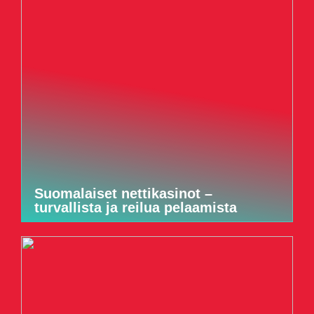
Suomalaiset nettikasinot –
turvallista ja reilua pelaamista