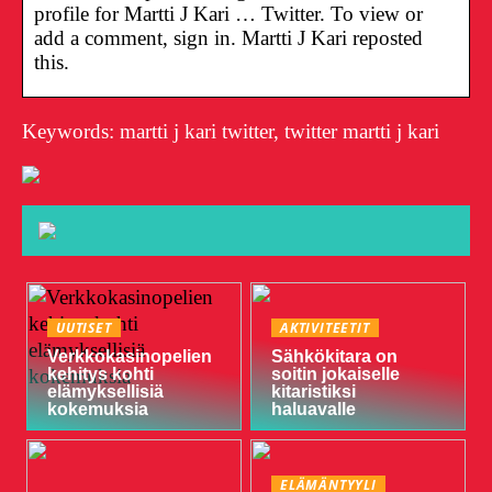
profile for Martti J Kari … Twitter. To view or
add a comment, sign in. Martti J Kari reposted
this.
Keywords: martti j kari twitter, twitter martti j kari
UUTISET
AKTIVITEETIT
Verkkokasinopelien
Sähkökitara on
kehitys kohti
soitin jokaiselle
elämyksellisiä
kitaristiksi
kokemuksia
haluavalle
ELÄMÄNTYYLI