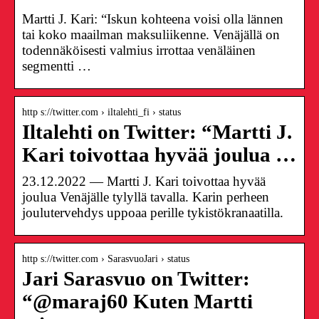
Martti J. Kari: “Iskun kohteena voisi olla lännen
tai koko maailman maksuliikenne. Venäjällä on
todennäköisesti valmius irrottaa venäläinen
segmentti …
http s://twitter.com › iltalehti_fi › status
Iltalehti on Twitter: “Martti J.
Kari toivottaa hyvää joulua …
23.12.2022 — Martti J. Kari toivottaa hyvää
joulua Venäjälle tylyllä tavalla. Karin perheen
joulutervehdys uppoaa perille tykistökranaatilla.
http s://twitter.com › SarasvuoJari › status
Jari Sarasvuo on Twitter:
“@maraj60 Kuten Martti