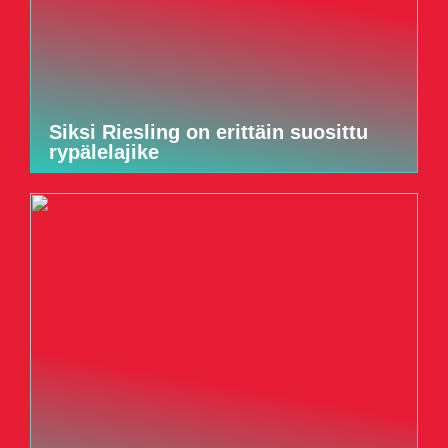
Siksi Riesling on erittäin suosittu
rypälelajike