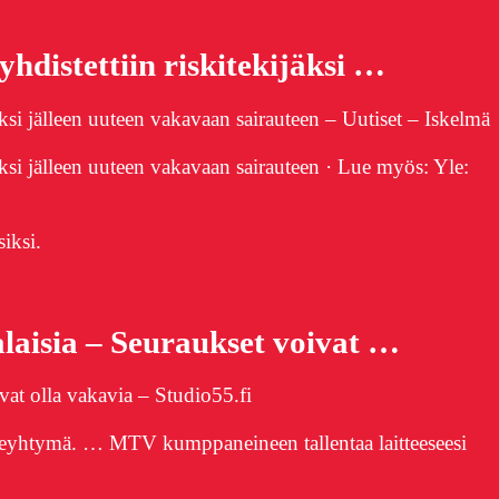
distettiin riskitekijäksi …
si jälleen uuteen vakavaan sairauteen – Uutiset – Iskelmä
si jälleen uuteen vakavaan sairauteen · Lue myös: Yle:
siksi.
laisia – Seuraukset voivat …
vat olla vakavia – Studio55.fi
reyhtymä. … MTV kumppaneineen tallentaa laitteeseesi