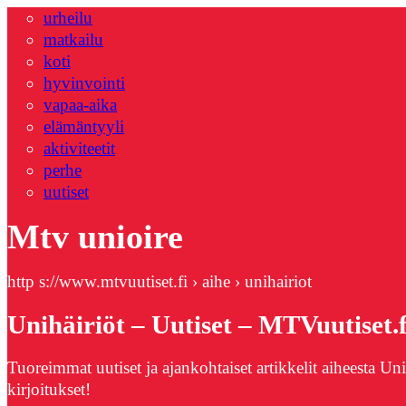
urheilu
matkailu
koti
hyvinvointi
vapaa-aika
elämäntyyli
aktiviteetit
perhe
uutiset
Mtv unioire
http s://www.mtvuutiset.fi › aihe › unihairiot
Unihäiriöt – Uutiset – MTVuutiset.f
Tuoreimmat uutiset ja ajankohtaiset artikkelit aiheesta U
kirjoitukset!