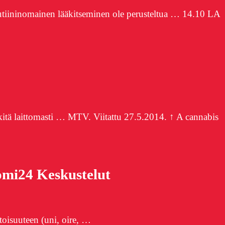
rutiininomainen lääkitseminen ole perusteltua … 14.10 LA
äkitä laittomasti … MTV. Viitattu 27.5.2014. ↑ A cannabis
omi24 Keskustelut
toisuuteen (uni, oire, …