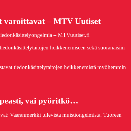
…
t varoittavat – MTV Uutiset
edonkäsittelyongelmia – MTVuutiset.fi
edonkäsittelytaitojen heikkenemiseen sekä suoranaisiin
avat tiedonkäsittelytaitojen heikkenemistä myöhemmin
…
peasti, vai pyöritkö…
vat: Vaaranmerkki tulevista muistiongelmista. Tuoreen