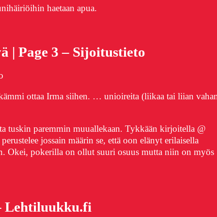
unihäiriöihin haetaan apua.
 | Page 3 – Sijoitustieto
o
ämmi ottaa Irma siihen. … unioireita (liikaa tai liian vaha
ta tuskin paremmin muuallekaan. Tykkään kirjoitella @
rustelee jossain määrin se, että oon elänyt erilaisella
n. Okei, pokerilla on ollut suuri osuus mutta niin on myös
ehtiluukku.fi