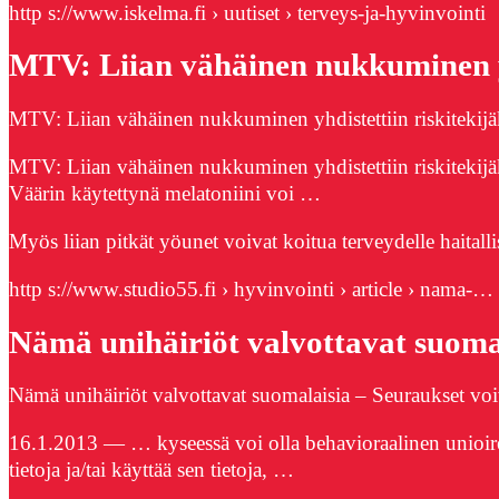
http s://www.iskelma.fi › uutiset › terveys-ja-hyvinvointi
MTV: Liian vähäinen nukkuminen yh
MTV: Liian vähäinen nukkuminen yhdistettiin riskitekijäk
MTV: Liian vähäinen nukkuminen yhdistettiin riskitekijäk
Väärin käytettynä melatoniini voi …
Myös liian pitkät yöunet voivat koitua terveydelle haitalli
http s://www.studio55.fi › hyvinvointi › article › nama-…
Nämä unihäiriöt valvottavat suoma
Nämä unihäiriöt valvottavat suomalaisia – Seuraukset voi
16.1.2013 — … kyseessä voi olla behavioraalinen unioi
tietoja ja/tai käyttää sen tietoja, …