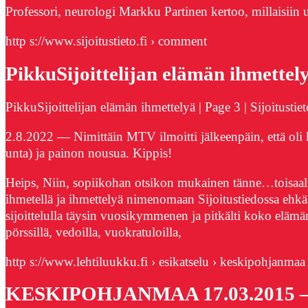
Professori, neurologi Markku Partinen kertoo, millaisiin 
http s://www.sijoitustieto.fi › comment
PikkuSijoittelijan elämän ihmettelyä
PikkuSijoittelijan elämän ihmettelyä | Page 3 | Sijoitustiet
2.8.2022 — Nimittäin MTV ilmoitti jälkeenpäin, että oli k
unta) ja painon nousua. Kippis!
Heips, Niin, sopiikohan otsikon mukainen tänne…toisaal
ihmetellä ja ihmettelyä nimenomaan Sijoitustiedossa ehkä pe
sijoittelulla täysin vuosikymmenen ja pitkälti koko elämä
pörssillä, vedoilla, vuokratuloilla,
http s://www.lehtiluukku.fi › esikatselu › keskipohjanmaa
KESKIPOHJANMAA 17.03.2015 – L