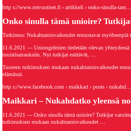
http s://www.mtvuutiset.fi › artikkeli › onko-sinulla-tam
Onko sinulla tämä unioire? Tutkija
Tutkimus: Nukahtamisvaikeudet ennustavat myöhempiä ti
11.6.2021 — Uniongelmien tiedetään olevan yhteydessä ti
muistisairauksiin. Nyt tutkijat esittävät, …
Tuoreen tutkimuksen mukaan nukahtamisvaikeudet ennust
elämässä.
http s://www.facebook.com › maikkari › posts › nukahd
Maikkari – Nukahdatko yleensä no
11.6.2021 — Onko sinulla tämä unioire? Tutkijat varoitta
tutkimuksen mukaan nukahtamisvaikeudet …