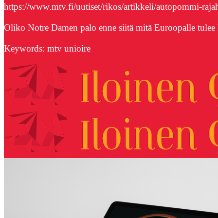
https://www.mtv.fi/uutiset/rikos/artikkeli/autopommi-raja
Oliko Notre Damen palo enne siitä mitä Euroopalle tulee k
Keywords: mtv unioire