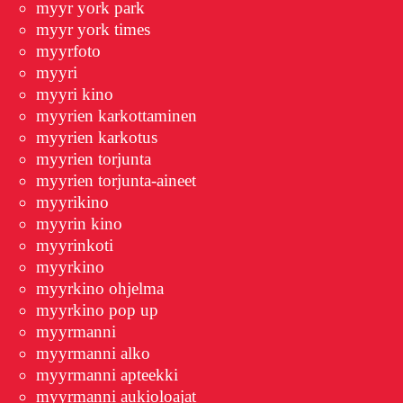
myyr york park
myyr york times
myyrfoto
myyri
myyri kino
myyrien karkottaminen
myyrien karkotus
myyrien torjunta
myyrien torjunta-aineet
myyrikino
myyrin kino
myyrinkoti
myyrkino
myyrkino ohjelma
myyrkino pop up
myyrmanni
myyrmanni alko
myyrmanni apteekki
myyrmanni aukioloajat