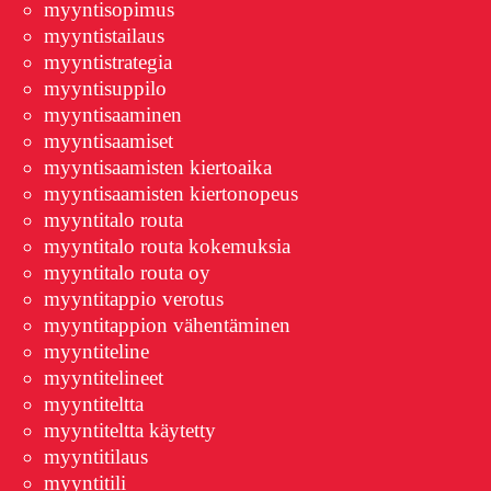
myyntisopimus
myyntistailaus
myyntistrategia
myyntisuppilo
myyntisaaminen
myyntisaamiset
myyntisaamisten kiertoaika
myyntisaamisten kiertonopeus
myyntitalo routa
myyntitalo routa kokemuksia
myyntitalo routa oy
myyntitappio verotus
myyntitappion vähentäminen
myyntiteline
myyntitelineet
myyntiteltta
myyntiteltta käytetty
myyntitilaus
myyntitili