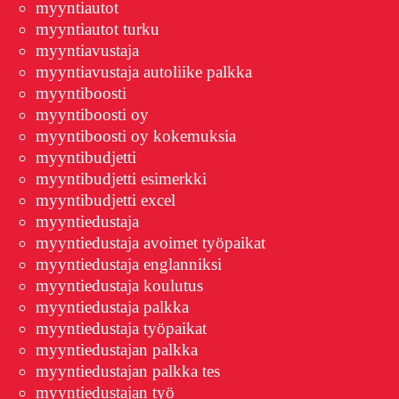
myyntiautot
myyntiautot turku
myyntiavustaja
myyntiavustaja autoliike palkka
myyntiboosti
myyntiboosti oy
myyntiboosti oy kokemuksia
myyntibudjetti
myyntibudjetti esimerkki
myyntibudjetti excel
myyntiedustaja
myyntiedustaja avoimet työpaikat
myyntiedustaja englanniksi
myyntiedustaja koulutus
myyntiedustaja palkka
myyntiedustaja työpaikat
myyntiedustajan palkka
myyntiedustajan palkka tes
myyntiedustajan työ