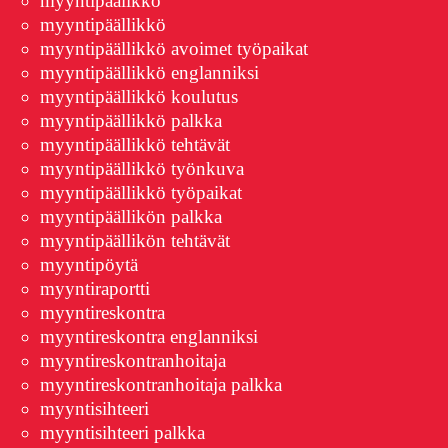
myyntipäälikkö
myyntipäällikkö
myyntipäällikkö avoimet työpaikat
myyntipäällikkö englanniksi
myyntipäällikkö koulutus
myyntipäällikkö palkka
myyntipäällikkö tehtävät
myyntipäällikkö työnkuva
myyntipäällikkö työpaikat
myyntipäällikön palkka
myyntipäällikön tehtävät
myyntipöytä
myyntiraportti
myyntireskontra
myyntireskontra englanniksi
myyntireskontranhoitaja
myyntireskontranhoitaja palkka
myyntisihteeri
myyntisihteeri palkka