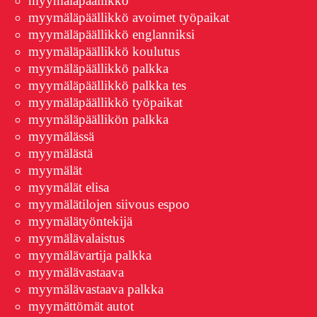
myymäläpäällikkö
myymäläpäällikkö avoimet työpaikat
myymäläpäällikkö englanniksi
myymäläpäällikkö koulutus
myymäläpäällikkö palkka
myymäläpäällikkö palkka tes
myymäläpäällikkö työpaikat
myymäläpäällikön palkka
myymälässä
myymälästä
myymälät
myymälät elisa
myymälätilojen siivous espoo
myymälätyöntekijä
myymälävalaistus
myymälävartija palkka
myymälävastaava
myymälävastaava palkka
myymättömät autot