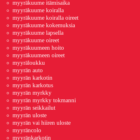
myyräkuume itämisaika
myyräkuume koiralla
myyräkuume koiralla oireet
myyräkuume kokemuksia
myyräkuume lapsella
myyräkuume oireet
myyräkuumeen hoito
myyräkuumeen oireet
myyräloukku
myyrän auto
myyrän karkotin
myyrän karkotus
myyrän myrkky
myyrän myrkky tokmanni
myyrän seikkailut
myyrän uloste
myyrän vai hiiren uloste
myyräncolo
myyränkarkotin