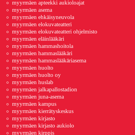
myyrmäen apteekki aukioloajat
myyrmäen asema
myyrmäen ehkäisyneuvola
myyrmäen elokuvateatteri
myyrmäen elokuvateatteri ohjelmisto
myyrmäen eläinlääkäri
myyrmäen hammashoitola
myyrmäen hammaslääkäri
myyrmäen hammaslääkäriasema
myyrmäen huolto
myyrmäen huolto oy
myyrmäen huslab
myyrmäen jalkapallostadion
myyrmäen juna-asema
myyrmäen kampus
myyrmäen kierrätyskeskus
myyrmäen kirjasto
myyrmäen kirjasto aukiolo
myyrmäen kirppis