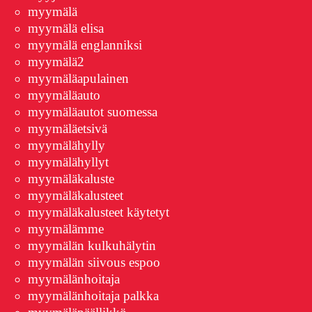
myymälä
myymälä elisa
myymälä englanniksi
myymälä2
myymäläapulainen
myymäläauto
myymäläautot suomessa
myymäläetsivä
myymälähylly
myymälähyllyt
myymäläkaluste
myymäläkalusteet
myymäläkalusteet käytetyt
myymälämme
myymälän kulkuhälytin
myymälän siivous espoo
myymälänhoitaja
myymälänhoitaja palkka