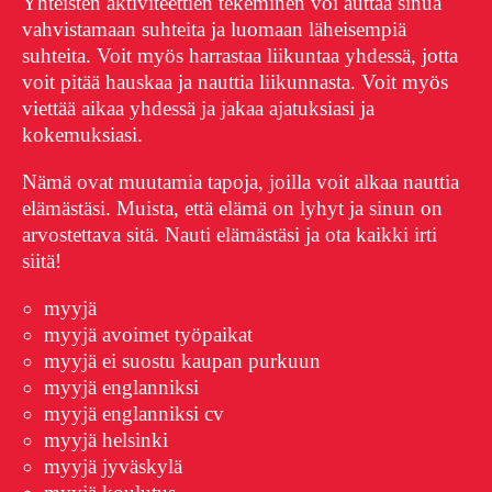
Yhteisten aktiviteettien tekeminen voi auttaa sinua
vahvistamaan suhteita ja luomaan läheisempiä
suhteita. Voit myös harrastaa liikuntaa yhdessä, jotta
voit pitää hauskaa ja nauttia liikunnasta. Voit myös
viettää aikaa yhdessä ja jakaa ajatuksiasi ja
kokemuksiasi.
Nämä ovat muutamia tapoja, joilla voit alkaa nauttia
elämästäsi. Muista, että elämä on lyhyt ja sinun on
arvostettava sitä. Nauti elämästäsi ja ota kaikki irti
siitä!
myyjä
myyjä avoimet työpaikat
myyjä ei suostu kaupan purkuun
myyjä englanniksi
myyjä englanniksi cv
myyjä helsinki
myyjä jyväskylä