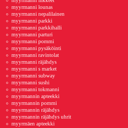
myyrmanni liikkeet
myyrmanni lounas
myyrmanni nepalilainen
myyrmanni parkki
myyrmanni parkkihalli
myyrmanni parturi
myyrmanni pommi
myyrmanni pysäköinti
myyrmanni ravintolat
myyrmanni räjähdys
myyrmanni s market
myyrmanni subway
myyrmanni sushi
myyrmanni tokmanni
myyrmannin apteekki
myyrmannin pommi
myyrmannin räjähdys
myyrmannin räjähdys uhrit
myyrmäen apteekki