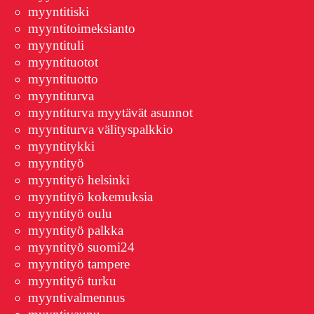
myyntitiski
myyntitoimeksianto
myyntituli
myyntituotot
myyntituotto
myyntiturva
myyntiturva myytävät asunnot
myyntiturva välityspalkkio
myyntitykki
myyntityö
myyntityö helsinki
myyntityö kokemuksia
myyntityö oulu
myyntityö palkka
myyntityö suomi24
myyntityö tampere
myyntityö turku
myyntivalmennus