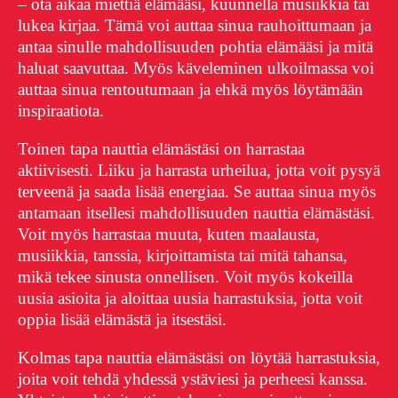
– ota aikaa miettiä elämääsi, kuunnella musiikkia tai
lukea kirjaa. Tämä voi auttaa sinua rauhoittumaan ja
antaa sinulle mahdollisuuden pohtia elämääsi ja mitä
haluat saavuttaa. Myös käveleminen ulkoilmassa voi
auttaa sinua rentoutumaan ja ehkä myös löytämään
inspiraatiota.
Toinen tapa nauttia elämästäsi on harrastaa
aktiivisesti. Liiku ja harrasta urheilua, jotta voit pysyä
terveenä ja saada lisää energiaa. Se auttaa sinua myös
antamaan itsellesi mahdollisuuden nauttia elämästäsi.
Voit myös harrastaa muuta, kuten maalausta,
musiikkia, tanssia, kirjoittamista tai mitä tahansa,
mikä tekee sinusta onnellisen. Voit myös kokeilla
uusia asioita ja aloittaa uusia harrastuksia, jotta voit
oppia lisää elämästä ja itsestäsi.
Kolmas tapa nauttia elämästäsi on löytää harrastuksia,
joita voit tehdä yhdessä ystäviesi ja perheesi kanssa.