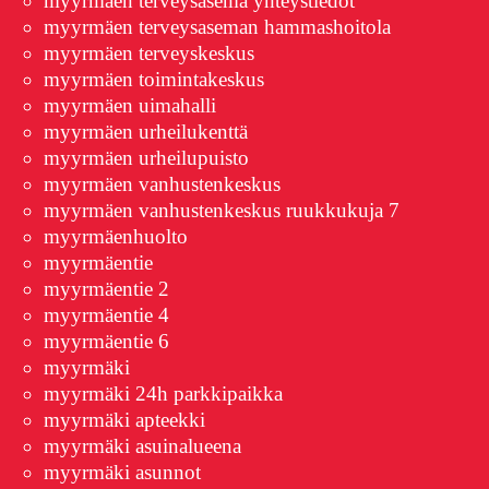
myyrmäen terveysasema yhteystiedot
myyrmäen terveysaseman hammashoitola
myyrmäen terveyskeskus
myyrmäen toimintakeskus
myyrmäen uimahalli
myyrmäen urheilukenttä
myyrmäen urheilupuisto
myyrmäen vanhustenkeskus
myyrmäen vanhustenkeskus ruukkukuja 7
myyrmäenhuolto
myyrmäentie
myyrmäentie 2
myyrmäentie 4
myyrmäentie 6
myyrmäki
myyrmäki 24h parkkipaikka
myyrmäki apteekki
myyrmäki asuinalueena
myyrmäki asunnot