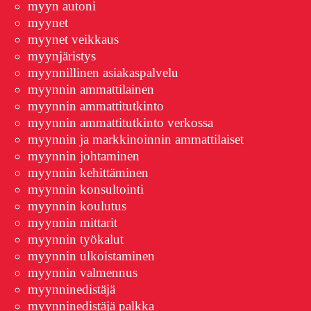
myyn autoni
myynet
myynet veikkaus
myynjäristys
myynnillinen asiakaspalvelu
myynnin ammattilainen
myynnin ammattitutkinto
myynnin ammattitutkinto verkossa
myynnin ja markkinoinnin ammattilaiset
myynnin johtaminen
myynnin kehittäminen
myynnin konsultointi
myynnin koulutus
myynnin mittarit
myynnin työkalut
myynnin ulkoistaminen
myynnin valmennus
myynninedistäjä
myynninedistäjä palkka