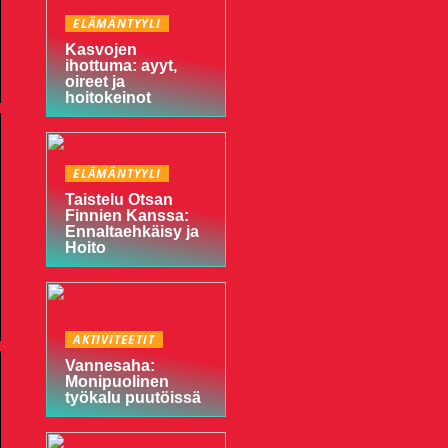
ELÄMÄNTYYLI
Kasvojen
ihottuma: ayyt,
oireet ja
hoitokeinot
ELÄMÄNTYYLI
Taistelu Otsan
Finnien Kanssa:
Ennaltaehkäisy ja
Hoito
AKTIVITEETIT
Vannesaha:
Monipuolinen
työkalu puutöissä