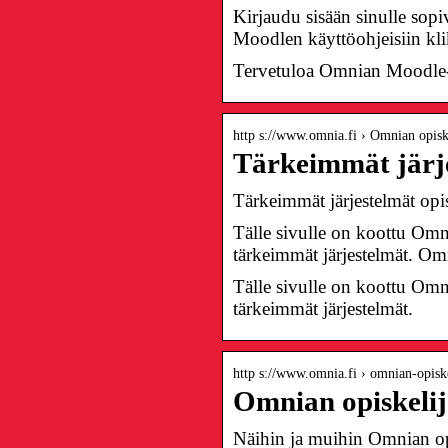
Kirjaudu sisään sinulle sopi
Moodlen käyttöohjeisiin kli
Tervetuloa Omnian Moodle
http s://www.omnia.fi › Omnian opiske
Tärkeimmät järje
Tärkeimmät järjestelmät opis
Tälle sivulle on koottu Omni
tärkeimmät järjestelmät. Omn
Tälle sivulle on koottu Omni
tärkeimmät järjestelmät.
http s://www.omnia.fi › omnian-opiske
Omnian opiskelij
Näihin ja muihin Omnian opis