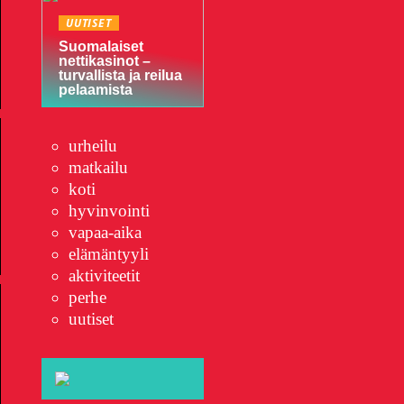
UUTISET
Suomalaiset
nettikasinot –
turvallista ja reilua
pelaamista
urheilu
matkailu
koti
hyvinvointi
vapaa-aika
elämäntyyli
aktiviteetit
perhe
uutiset