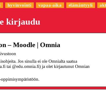
i
hyvinvointi
vapaa-aika
elämäntyyli
akt
e kirjaudu
on – Moodle | Omnia
sivustoon
sohjeita. Jos sinulla ei ole Omnialta saatua
.fi tai @edu.omnia.fi) ja olet kirjautunut Omnian
-oppimisympäristöön.