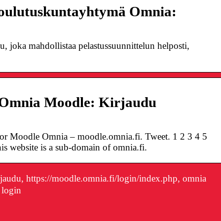
oulutuskuntayhtymä Omnia:
 joka mahdollistaa pelastussuunnittelun helposti,
 Omnia Moodle: Kirjaudu
or Moodle Omnia – moodle.omnia.fi. Tweet. 1 2 3 4 5
is website is a sub-domain of omnia.fi.
audu, https://moodle.omnia.fi/login/index.php, omnia
 login