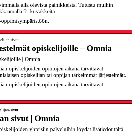
vimmalla alla olevista painikkeista. Tutustu muihin
kkaamalla ❔ -kuvakkeita.
-oppimisympäristöön.
lijan sivut
stelmät opiskelijoille – Omnia
kelijoille | Omnia
an opiskelijoiden opintojen aikana tarvittavat
ialaisen opiskelijan tai oppijan tärkeimmät järjestelmät:.
an opiskelijoiden opintojen aikana tarvittavat
lijan-sivut
an sivut | Omnia
kelijoiden yhteisiin palveluihin löydät lisätiedot tältä