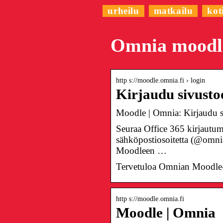
urheilu
matkailu
kot
Omnia moodl
http s://moodle.omnia.fi › login
Kirjaudu sivusto
Moodle | Omnia: Kirjaudu 
Seuraa Office 365 kirjautumi
sähköpostiosoitetta (@omnia
Moodleen …
Tervetuloa Omnian Moodle
http s://moodle.omnia.fi
Moodle | Omnia