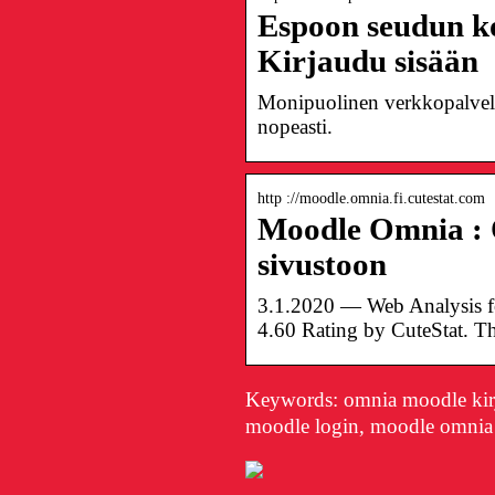
Espoon seudun k
Kirjaudu sisään
Monipuolinen verkkopalvelu,
nopeasti.
http ://moodle.omnia.fi.cutestat.com
Moodle Omnia :
sivustoon
3.1.2020 — Web Analysis f
4.60 Rating by CuteStat. Th
Keywords: omnia moodle kirj
moodle login, moodle omnia