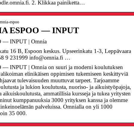
dle.omnia.fi. 2. Klikkaa painiketta…
omnia-espoo
A ESPOO — INPUT
— INPUT | Omnia
tu 16 B, Espoon keskus. Upseerinkatu 1-3, Leppävaara
+358 9 231999 info@omnia.fi …
NPUT | Omnia on suuri ja moderni koulutuksen
n valikoiman elinikäisen oppimisen tukemiseen keskittyviä
hjaavat tulevaisuuden muuttuvat tarpeet. Tarjoamme
oulutusta ja lukion koulutusta, nuoriso- ja aikuistyöpajoja,
a aikuiskoulutusta, ammatillisia kursseja ja tukea yritysten
lminut kumppanuuksia 3000 yrityksen kanssa ja olemme
linkeinoelämän palveluissa. Omnialla on yli 1000
 noin 35 000.