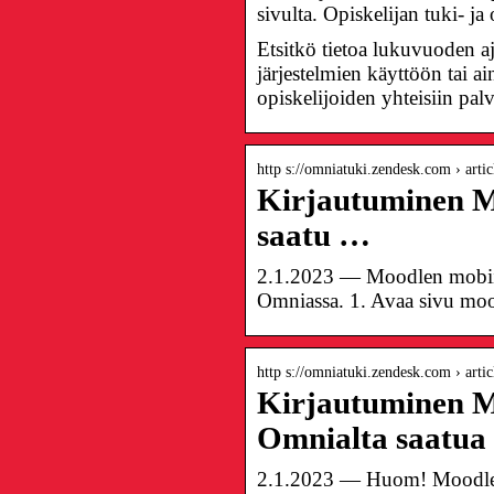
sivulta. Opiskelijan tuki- ja 
Etsitkö tietoa lukuvuoden aj
järjestelmien käyttöön tai 
opiskelijoiden yhteisiin palve
http s://omniatuki.zendesk.com › art
Kirjautuminen Mo
saatu …
2.1.2023 — Moodlen mobiilis
Omniassa. 1. Avaa sivu moo
http s://omniatuki.zendesk.com › art
Kirjautuminen Moo
Omnialta saatu
2.1.2023 — Huom! Moodlen mo