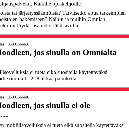
ohjauspalvelut. Kaikille opiskelijoille.
oista tai järjestyssäännöistä? Tarvitsetko apua tärkeimpien
aineistojen hakemiseen? Näihin ja muihin Omnian
luihin löydät lisätiedot tältä sivulta.
icles › 3600156663…
odleen, jos sinulla on Omnialta
ovelluksia ei tueta eikä suositella käytettäväksi
dle.omnia.fi. 2. Klikkaa painiketta…
icles › 3600156660…
dleen, jos sinulla ei ole
a …
biilisovelluksia ei tueta eikä suositella käytettäväksi