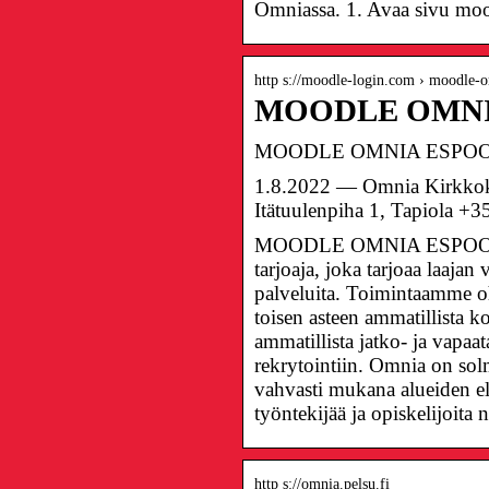
Omniassa. 1. Avaa sivu moo
http s://moodle-login.com › moodle-
MOODLE OMNI
MOODLE OMNIA ESPOO 
1.8.2022 — Omnia Kirkkoka
Itätuulenpiha 1, Tapiola 
MOODLE OMNIA ESPOO — I
tarjoaja, joka tarjoaa laaja
palveluita. Toimintaamme o
toisen asteen ammatillista k
ammatillista jatko- ja vapaat
rekrytointiin. Omnia on so
vahvasti mukana alueiden e
työntekijää ja opiskelijoita
http s://omnia.pelsu.fi