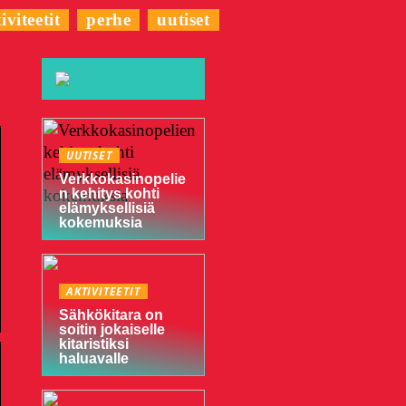
iviteetit
perhe
uutiset
UUTISET
Verkkokasinopelie
n kehitys kohti
elämyksellisiä
kokemuksia
AKTIVITEETIT
Sähkökitara on
soitin jokaiselle
kitaristiksi
haluavalle