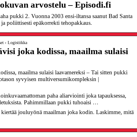
okuvan arvostelu – Episodi.fi
ha pukki 2. Vuonna 2003 ensi-iltansa saanut Bad Santa
ja poliittisesti epäkorrekti tehopakkaus.
set › Logistiikka
visi joka kodissa, maailma sulaisi
odissa, maailma sulaisi laavamereksi – Tai sitten pukki
iotason syvyisen multiversumikompleksin |
nkuvaamattoman paha aliarviointi joka tapauksessa,
oletuksista. Pahimmillaan pukki tuhoaisi …
kiertää jouluyönä maailman joka kodin. Laskimme, mitä