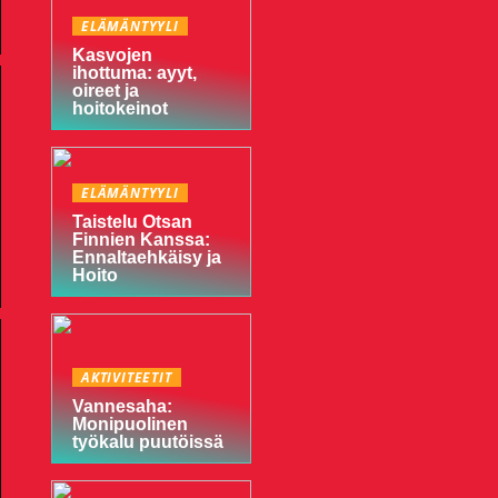
ELÄMÄNTYYLI
Kasvojen
ihottuma: ayyt,
oireet ja
hoitokeinot
ELÄMÄNTYYLI
Taistelu Otsan
Finnien Kanssa:
Ennaltaehkäisy ja
Hoito
AKTIVITEETIT
Vannesaha:
Monipuolinen
työkalu puutöissä