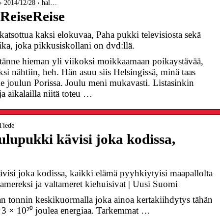
e › 2014/12/28 › hal…
 ReiseReise
atsottua kaksi elokuvaa, Paha pukki televisiosta sekä
ka, joka pikkusiskollani on dvd:llä.
n tänne hieman yli viikoksi moikkaamaan poikaystävää,
si nähtiin, heh. Hän asuu siis Helsingissä, minä taas
e joulun Porissa. Joulu meni mukavasti. Listasinkin
ja aikalailla niitä toteu …
 Tiede
ulupukki kävisi joka kodissa,
visi joka kodissa, kaikki elämä pyyhkiytyisi maapallolta
vamereksi ja valtameret kiehuisivat | Uusi Suomi
 tonnin keskikuormalla joka ainoa kertakiihdytys tähän
n 3 × 10²⁰ joulea energiaa. Tarkemmat …