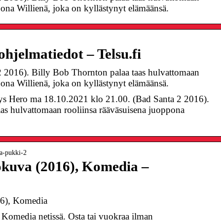
pona Willienä, joka on kyllästynyt elämäänsä.
jelmatiedot – Telsu.fi
2016). Billy Bob Thornton palaa taas hulvattomaan
pona Willienä, joka on kyllästynyt elämäänsä.
tys Hero ma 18.10.2021 klo 21.00. (Bad Santa 2 2016).
as hulvattomaan rooliinsa rääväsuisena juoppona
ha-pukki-2
okuva (2016), Komedia –
16), Komedia
Komedia netissä. Osta tai vuokraa ilman