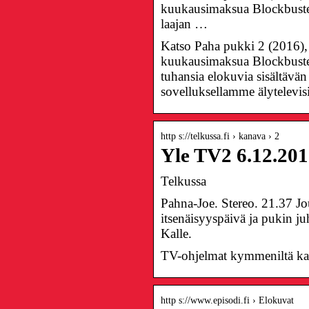
kuukausimaksua Blockbusteri
laajan …
Katso Paha pukki 2 (2016), 
kuukausimaksua Blockbusteri
tuhansia elokuvia sisältävä
sovelluksellamme älytelevisio
http s://telkussa.fi › kanava › 2
Yle TV2 6.12.201
Telkussa
Pahna-Joe. Stereo. 21.37 Jou
itsenäisyyspäivä ja pukin j
Kalle.
TV-ohjelmat kymmeniltä kana
http s://www.episodi.fi › Elokuvat