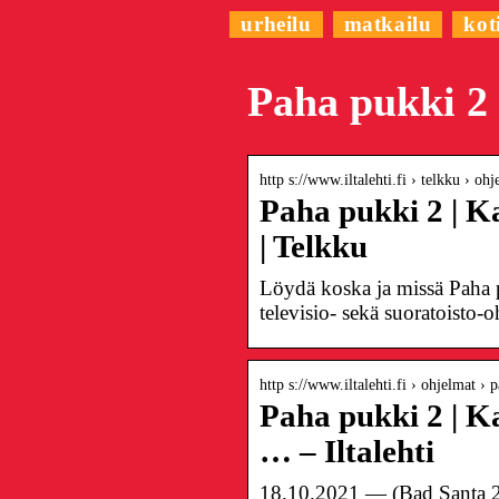
urheilu
matkailu
kot
Paha pukki 2 
http s://www.iltalehti.fi › telkku › oh
Paha pukki 2 | K
| Telkku
Löydä koska ja missä Paha p
televisio- sekä suoratoisto
http s://www.iltalehti.fi › ohjelmat ›
Paha pukki 2 | K
… – Iltalehti
18.10.2021 — (Bad Santa 2 