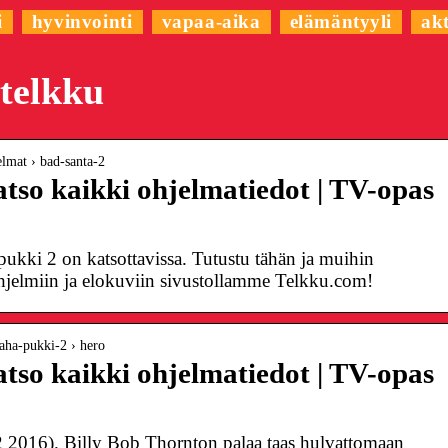
i
hyvinvointi
vapaa-aika
elämäntyyli
akt
telkku
jelmat › bad-santa-2
atso kaikki ohjelmatiedot | TV-opas
ukki 2 on katsottavissa. Tutustu tähän ja muihin
-ohjelmiin ja elokuviin sivustollamme Telkku.com!
 paha-pukki-2 › hero
atso kaikki ohjelmatiedot | TV-opas
2016). Billy Bob Thornton palaa taas hulvattomaan