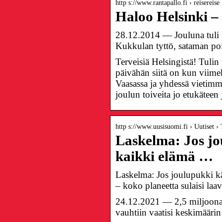
http s://www.rantapallo.fi › reisereis
Haloo Helsinki –
28.12.2014 — Jouluna tuli k
Kukkulan tyttö, sataman poi
Terveisiä Helsingistä! Tuli
päivähän siitä on kun viimek
Vaasassa ja yhdessä vietimm
joulun toiveita jo etukäteen 
http s://www.uusisuomi.fi › Uutiset ›
Laskelma: Jos jo
kaikki elämä …
Laskelma: Jos joulupukki kä
– koko planeetta sulaisi laa
24.12.2021 — 2,5 miljoonan
vauhtiin vaatisi keskimääri