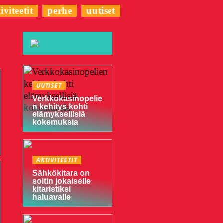
iviteetit
perhe
uutiset
UUTISET
Verkkokasinopelie
n kehitys kohti
elämyksellisiä
kokemuksia
AKTIVITEETIT
Sähkökitara on
soitin jokaiselle
kitaristiksi
haluavalle