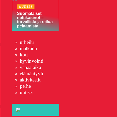
UUTISET
Suomalaiset
nettikasinot –
turvallista ja reilua
pelaamista
urheilu
matkailu
koti
hyvinvointi
vapaa-aika
elämäntyyli
aktiviteetit
perhe
uutiset