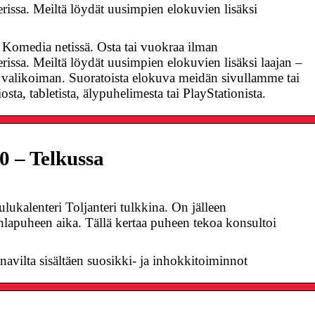
ssa. Meiltä löydät uusimpien elokuvien lisäksi
Komedia netissä. Osta tai vuokraa ilman
ssa. Meiltä löydät uusimpien elokuvien lisäksi laajan –
n valikoiman. Suoratoista elokuva meidän sivullamme tai
sta, tabletista, älypuhelimesta tai PlayStationista.
0 – Telkussa
lukalenteri Toljanteri tulkkina. On jälleen
uhlapuheen aika. Tällä kertaa puheen tekoa konsultoi
vilta sisältäen suosikki- ja inhokkitoiminnot