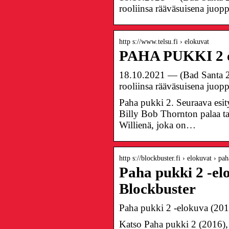
rooliinsa rääväsuisena juop
http s://www.telsu.fi › elokuvat
PAHA PUKKI 2 oh
18.10.2021 — (Bad Santa 2 
rooliinsa rääväsuisena juop
Paha pukki 2. Seuraava esi
Billy Bob Thornton palaa ta
Willienä, joka on…
http s://blockbuster.fi › elokuvat › pa
Paha pukki 2 -el
Blockbuster
Paha pukki 2 -elokuva (20
Katso Paha pukki 2 (2016), 