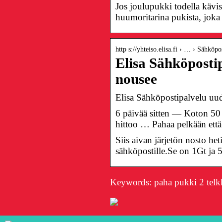
Jos joulupukki todella kävi
huumoritarina pukista, joka k
http s://yhteiso.elisa.fi › … › Sähköpo
Elisa Sähköposti
nousee
Elisa Sähköpostipalvelu uu
6 päivää sitten — Koton 50 m
hittoo … Pahaa pelkään että
Siis aivan järjetön nosto he
sähköpostille.Se on 1Gt ja 
Keywords: paha pukki 2 tel
Onko Visa
Suomalaiset
turvallinen
nettikasinot –
maksutapa