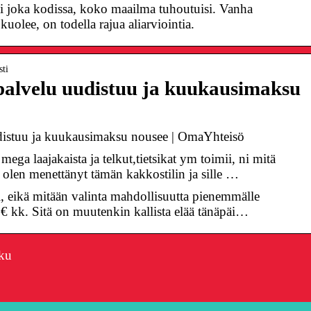
si joka kodissa, koko maailma tuhoutuisi. Vanha
uolee, on todella rajua aliarviointia.
sti
palvelu uudistuu ja kuukausimaksu
distuu ja kuukausimaksu nousee | OmaYhteisö
ega laajakaista ja telkut,tietsikat ym toimii, ni mitä
 olen menettänyt tämän kakkostilin ja sille …
ti, eikä mitään valinta mahdollisuutta pienemmälle
5€ kk. Sitä on muutenkin kallista elää tänäpäi…
kku
Omistajajohtaja
Siksi Riesling