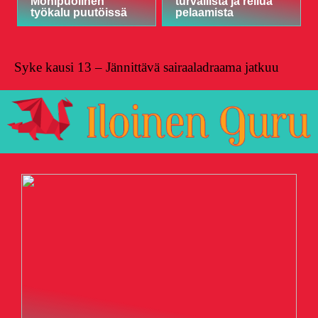
Monipuolinen
turvallista ja reilua
työkalu puutöissä
pelaamista
Syke kausi 13 – Jännittävä sairaaladraama jatkuu