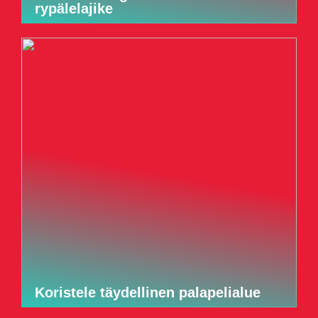
rypälelajike
Koristele täydellinen palapelialue