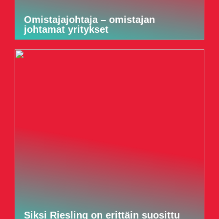
Omistajajohtaja – omistajan
johtamat yritykset
Siksi Riesling on erittäin suosittu