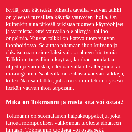
Kyllä, kun käytetään oikealla tavalla, vauvan talkki
on yleensä turvallista käyttää vauvojen iholla. On
kuitenkin aina tärkeää tarkistaa tuotteen käyttöohjeet
ja varmistaa, ettei vauvalla ole allergia- tai iho-
ongelmia. Vauvan talkki on kätevä tuote vauvan
ihonhoidossa. Se auttaa pitämään ihon kuivana ja
ehkäisemään esimerkiksi vaippa-alueen hiertymiä.
Talkki on turvallinen käyttää, kunhan noudattaa
ohjeita ja varmistaa, ettei vauvalla ole allergioita tai
iho-ongelmia. Saatavilla on erilaisia vauvan talkkeja,
kuten Natusan talkki, jotka on suunniteltu erityisesti
herkän vauvan ihon tarpeisiin.
Mikä on Tokmanni ja mistä sitä voi ostaa?
Tokmanni on suomalainen halpakauppaketju, joka
tarjoaa monipuolisen valikoiman tuotteita alhaiseen
hintaan. Tokmannin tuotteita voi ostaa sekä