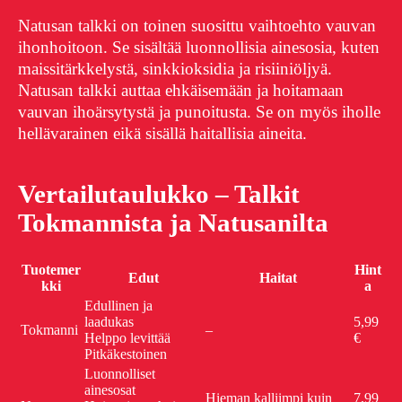
Natusan talkki on toinen suosittu vaihtoehto vauvan
ihonhoitoon. Se sisältää luonnollisia ainesosia, kuten
maissitärkkelystä, sinkkioksidia ja risiiniöljyä.
Natusan talkki auttaa ehkäisemään ja hoitamaan
vauvan ihoärsytystä ja punoitusta. Se on myös iholle
hellävarainen eikä sisällä haitallisia aineita.
Vertailutaulukko – Talkit
Tokmannista ja Natusanilta
Tuotemer
Hint
Edut
Haitat
kki
a
Edullinen ja
laadukas
5,99
Tokmanni
–
Helppo levittää
€
Pitkäkestoinen
Luonnolliset
ainesosat
Hieman kalliimpi kuin
7,99