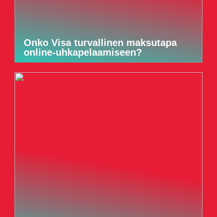
Onko Visa turvallinen maksutapa
online-uhkapelaamiseen?