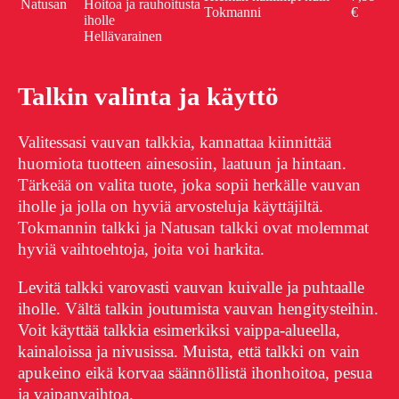
Natusan
Hoitoa ja rauhoitusta
Tokmanni
€
iholle
Hellävarainen
Talkin valinta ja käyttö
Valitessasi vauvan talkkia, kannattaa kiinnittää
huomiota tuotteen ainesosiin, laatuun ja hintaan.
Tärkeää on valita tuote, joka sopii herkälle vauvan
iholle ja jolla on hyviä arvosteluja käyttäjiltä.
Tokmannin talkki ja Natusan talkki ovat molemmat
hyviä vaihtoehtoja, joita voi harkita.
Levitä talkki varovasti vauvan kuivalle ja puhtaalle
iholle. Vältä talkin joutumista vauvan hengitysteihin.
Voit käyttää talkkia esimerkiksi vaippa-alueella,
kainaloissa ja nivusissa. Muista, että talkki on vain
apukeino eikä korvaa säännöllistä ihonhoitoa, pesua
ja vaipanvaihtoa.