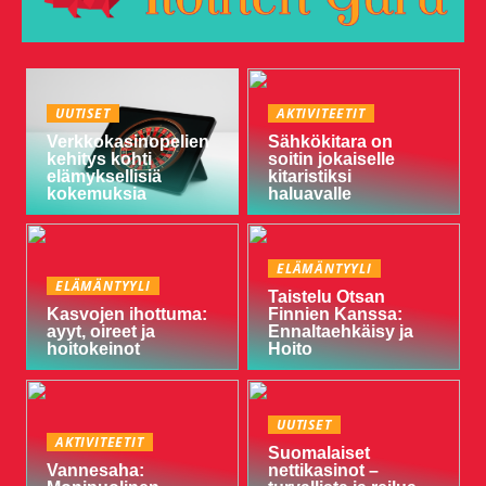
UUTISET
AKTIVITEETIT
Verkkokasinopelien
Sähkökitara on
kehitys kohti
soitin jokaiselle
elämyksellisiä
kitaristiksi
kokemuksia
haluavalle
ELÄMÄNTYYLI
ELÄMÄNTYYLI
Taistelu Otsan
Kasvojen ihottuma:
Finnien Kanssa:
ayyt, oireet ja
Ennaltaehkäisy ja
hoitokeinot
Hoito
UUTISET
AKTIVITEETIT
Suomalaiset
Vannesaha:
nettikasinot –