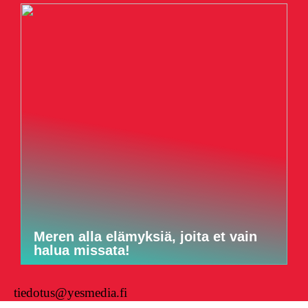
Meren alla elämyksiä, joita et vain
halua missata!
tiedotus@yesmedia.fi