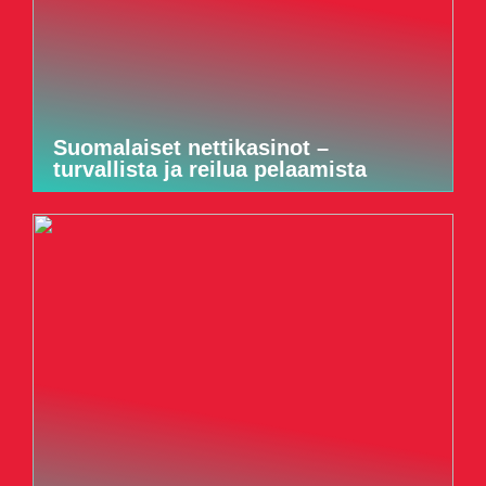
Suomalaiset nettikasinot –
turvallista ja reilua pelaamista