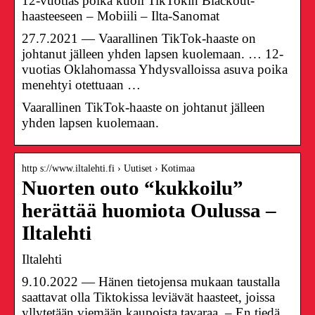
12-vuotias poika kuoli TikTokin Blackout-
haasteeseen – Mobiili – Ilta-Sanomat
27.7.2021 — Vaarallinen TikTok-haaste on
johtanut jälleen yhden lapsen kuolemaan. … 12-
vuotias Oklahomassa Yhdysvalloissa asuva poika
menehtyi otettuaan …
Vaarallinen TikTok-haaste on johtanut jälleen
yhden lapsen kuolemaan.
http s://www.iltalehti.fi › Uutiset › Kotimaa
Nuorten outo “kukkoilu”
herättää huomiota Oulussa –
Iltalehti
Iltalehti
9.10.2022 — Hänen tietojensa mukaan taustalla
saattavat olla Tiktokissa leviävät haasteet, joissa
yllytetään viemään kaupoista tavaraa. – En tiedä,