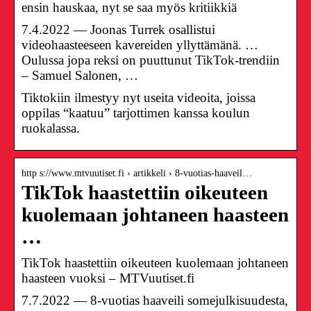
ensin hauskaa, nyt se saa myös kritiikkiä
7.4.2022 — Joonas Turrek osallistui
videohaasteeseen kavereiden yllyttämänä. …
Oulussa jopa reksi on puuttunut TikTok-trendiin
– Samuel Salonen, …
Tiktokiin ilmestyy nyt useita videoita, joissa
oppilas “kaatuu” tarjottimen kanssa koulun
ruokalassa.
http s://www.mtvuutiset.fi › artikkeli › 8-vuotias-haaveil…
TikTok haastettiin oikeuteen
kuolemaan johtaneen haasteen
…
TikTok haastettiin oikeuteen kuolemaan johtaneen
haasteen vuoksi – MTVuutiset.fi
7.7.2022 — 8-vuotias haaveili somejulkisuudesta,