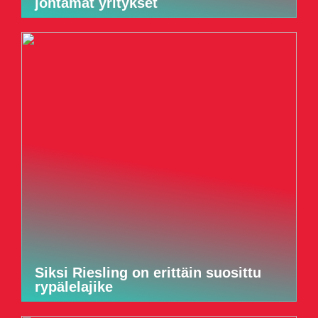
johtamat yritykset
Siksi Riesling on erittäin suosittu
rypälelajike