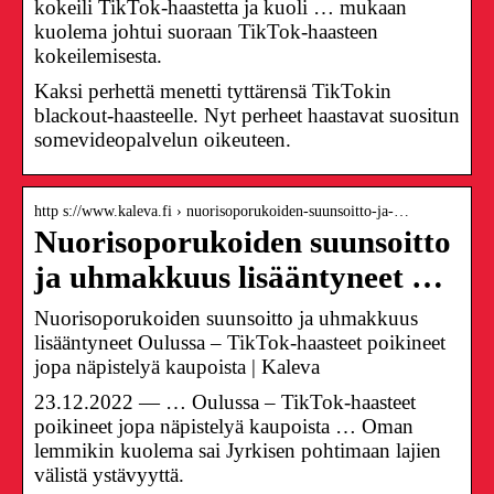
kokeili TikTok-haastetta ja kuoli … mukaan
kuolema johtui suoraan TikTok-haasteen
kokeilemisesta.
Kaksi perhettä menetti tyttärensä TikTokin
blackout-haasteelle. Nyt perheet haastavat suositun
somevideopalvelun oikeuteen.
http s://www.kaleva.fi › nuorisoporukoiden-suunsoitto-ja-…
Nuorisoporukoiden suunsoitto
ja uhmakkuus lisääntyneet …
Nuorisoporukoiden suunsoitto ja uhmakkuus
lisääntyneet Oulussa – TikTok-haasteet poikineet
jopa näpistelyä kaupoista | Kaleva
23.12.2022 — … Oulussa – TikTok-haasteet
poikineet jopa näpistelyä kaupoista … Oman
lemmikin kuolema sai Jyrkisen pohtimaan lajien
välistä ystävyyttä.