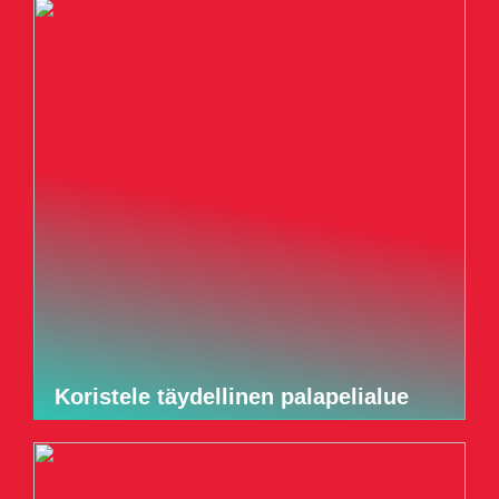
Koristele täydellinen palapelialue