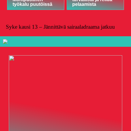
työkalu puutöissä
pelaamista
Syke kausi 13 – Jännittävä sairaaladraama jatkuu