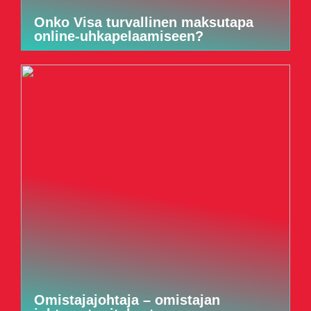
Onko Visa turvallinen maksutapa
online-uhkapelaamiseen?
Omistajajohtaja – omistajan