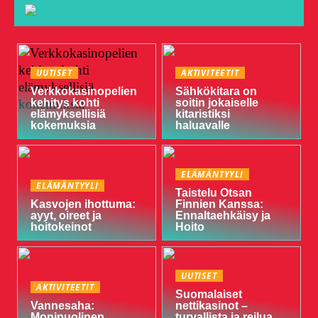
UUTISET
AKTIVITEETIT
Verkkokasinopelien
Sähkökitara on
kehitys kohti
soitin jokaiselle
elämyksellisiä
kitaristiksi
kokemuksia
haluavalle
ELÄMÄNTYYLI
ELÄMÄNTYYLI
Taistelu Otsan
Kasvojen ihottuma:
Finnien Kanssa:
ayyt, oireet ja
Ennaltaehkäisy ja
hoitokeinot
Hoito
UUTISET
AKTIVITEETIT
Suomalaiset
Vannesaha:
nettikasinot –
Monipuolinen
turvallista ja reilua