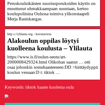
Peruskouluikäisten nuorisoporukoiden käytös on
muuttunut uhmakkaampaan suuntaan, kertoo
koulupoliisina Oulussa toimiva ylikonstaapeli
Merja Rasinkangas.
http s://ylilauta.org › koronavirus
Alakoulun oppilas löytyi
kuolleena koulusta – Ylilauta
https://www.is.fi/oulun-seutu/art-
2000008429324.html Olikohan saanut … otti
osaa johonkin somehaasteeseen:DD >hirttäydyppä
koulun vessaan:D t: tiktok …
Keywords: tiktok haaste kuolema oulu