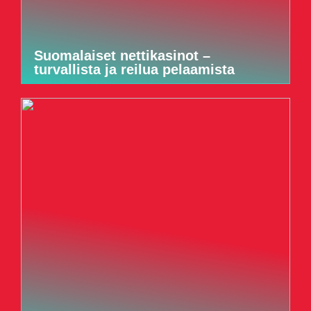
Suomalaiset nettikasinot –
turvallista ja reilua pelaamista