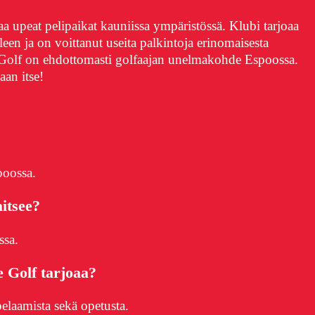
a upeat pelipaikat kauniissa ympäristössä. Klubi tarjoaa
leen ja on voittanut useita palkintoja erinomaisesta
Golf on ehdottomasti golfaajan unelmakohde Espoossa.
an itse!
poossa.
aitsee?
ssa.
e Golf tarjoaa?
pelaamista sekä opetusta.