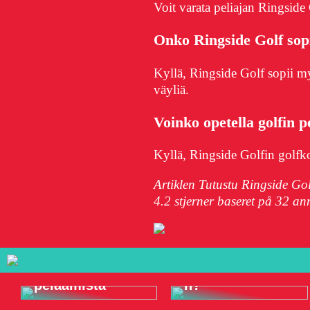
Voit varata peliajan Ringside 
Onko Ringside Golf sopiv
Kyllä, Ringside Golf sopii myö
väyliä.
Voinko opetella golfin p
Kyllä, Ringside Golfin golfko
Artiklen Tutustu Ringside Gol
4.2
stjerner baseret på
32
anm
Onko Visa
Suomalaiset
turvallinen
nettikasinot –
maksutapa
turvallista ja
online-
reilua
uhkapelaamisee
pelaamista
n?