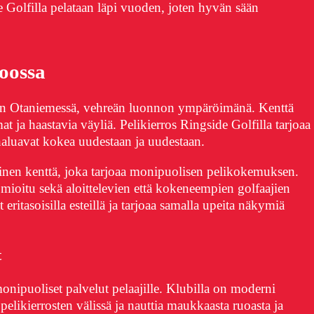
 Golfilla pelataan läpi vuoden, joten hyvän sään
oossa
oon Otaniemessä, vehreän luonnon ympäröimänä. Kenttä
at ja haastavia väyliä. Pelikierros Ringside Golfilla tarjoaa
aluavat kokea uudestaan ja uudestaan.
äinen kenttä, joka tarjoaa monipuolisen pelikokemuksen.
mioitu sekä aloittelevien että kokeneempien golfaajien
t eritasoisilla esteillä ja tarjoaa samalla upeita näkymiä
t
nipuoliset palvelut pelaajille. Klubilla on moderni
 pelikierrosten välissä ja nauttia maukkaasta ruoasta ja