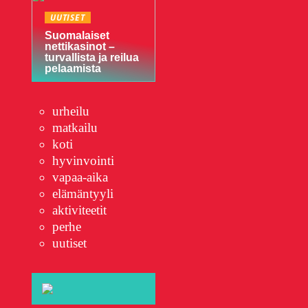
UUTISET
Suomalaiset
nettikasinot –
turvallista ja reilua
pelaamista
urheilu
matkailu
koti
hyvinvointi
vapaa-aika
elämäntyyli
aktiviteetit
perhe
uutiset