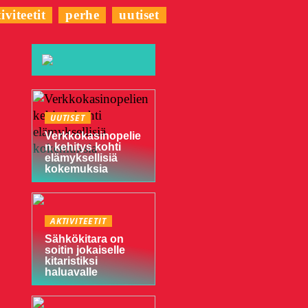
iviteetit
perhe
uutiset
UUTISET
Verkkokasinopelie
n kehitys kohti
elämyksellisiä
kokemuksia
AKTIVITEETIT
Sähkökitara on
soitin jokaiselle
kitaristiksi
haluavalle