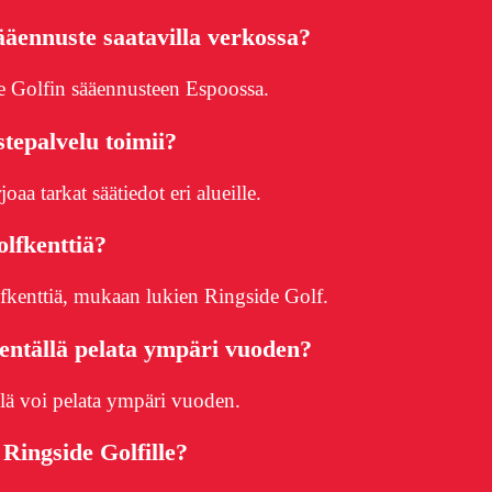
äennuste saatavilla verkossa?
de Golfin sääennusteen Espoossa.
tepalvelu toimii?
aa tarkat säätiedot eri alueille.
lfkenttiä?
lfkenttiä, mukaan lukien Ringside Golf.
entällä pelata ympäri vuoden?
llä voi pelata ympäri vuoden.
Ringside Golfille?