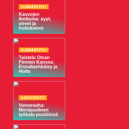
ELÄMÄNTYYLI
Kasvojen
ihottuma: ayyt,
oireet ja
hoitokeinot
ELÄMÄNTYYLI
Taistelu Otsan
Finnien Kanssa:
Ennaltaehkäisy ja
Hoito
AKTIVITEETIT
Vannesaha:
Monipuolinen
työkalu puutöissä