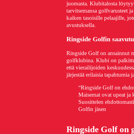
juomasta. Klubitalosta löytyy
tarvitsemansa golfvarusteet ja
kaiken tasoisille pelaajille, j
avustuksella.
Ringside Golfin saavutu
Ringside Golf on ansainnut m
golfklubina. Klubi on palkittu 
että vierailijoiden keskuudes
järjestää erilaisia tapahtumia j
“Ringside Golf on ehdot
Maisemat ovat upeat ja ke
Suosittelen ehdottomast
Golfin jäsen
Ringside Golf on