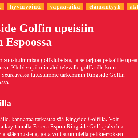
i
hyvinvointi
vapaa-aika
elämäntyyli
akt
ide Golfin upeisiin
n Espoossa
suosituimmista golfklubeista, ja se tarjoaa pelaajille upeat
sä. Klubi sopii niin aloittelevalle golffarille kuin
. Seuraavassa tutustumme tarkemmin Ringside Golfin
ssa.
lla
lle, kannattaa tarkastaa sää Ringside Golfilla. Voit
lla käyttämällä Foreca Espoo Ringside Golf -palvelua.
ia sääennusteita, jotta voit suunnitella pelikierroksen