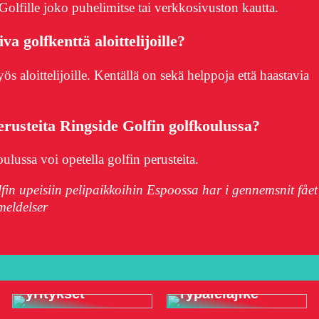
Golfille joko puhelimitse tai verkkosivuston kautta.
a golfkenttä aloittelijoille?
s aloittelijoille. Kentällä on sekä helppoja että haastavia
erusteita Ringside Golfin golfkoulussa?
ulussa voi opetella golfin perusteita.
fin upeisiin pelipaikkoihin Espoossa har i gennemsnit fået
eldelser
Omistajajohtaja
Siksi Riesling
– omistajan
on erittäin
johtamat
suosittu
yritykset
rypälelajike