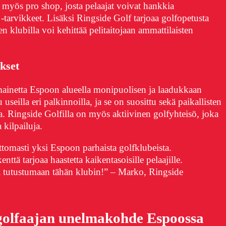
 myös pro shop, josta pelaajat voivat hankkia
 -tarvikkeet. Lisäksi Ringside Golf tarjoaa golfopetusta
oten klubilla voi kehittää pelitaitojaan ammattilaisten
kset
ainetta Espoon alueella monipuolisen ja laadukkaan
useilla eri palkinnoilla, ja se on suosittu sekä paikallisten
sa. Ringside Golfilla on myös aktiivinen golfyhteisö, joka
a kilpailuja.
tomasti yksi Espoon parhaista golfklubeista.
nttä tarjoaa haastetta kaikentasoisille pelaajille.
i tutustumaan tähän klubin!” – Marko, Ringside
 golfaajan unelmakohde Espoossa