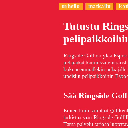
urheilu
matkailu
kot
Tutustu Rings
pelipaikkoihi
Ringside Golf on yksi Espoon 
pelipaikat kauniissa ympäristös
kokeneemmallekin pelaajalle
upeisiin pelipaikkoihin Espoo
Sää Ringside Golfi
Ennen kuin suuntaat golfkentä
tarkistaa sään Ringside Golfi
Tämä palvelu tarjoaa luotettav