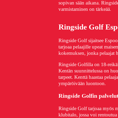
sopivan sään aikana. Ringside
varmistaminen on tärkeää.
Ringside Golf Esp
Ringside Golf sijaitsee Esp
tarjoaa pelaajille upeat maisem
kokemuksen, jonka pelaajat h
Ringside Golfilla on 18-reik
Kentän suunnittelussa on huo
tarpeet. Kenttä haastaa pelaaja
ympäröivään luontoon.
Ringside Golfin palvelu
Ringside Golf tarjoaa myös mo
klubitalo, jossa voi rentoutua