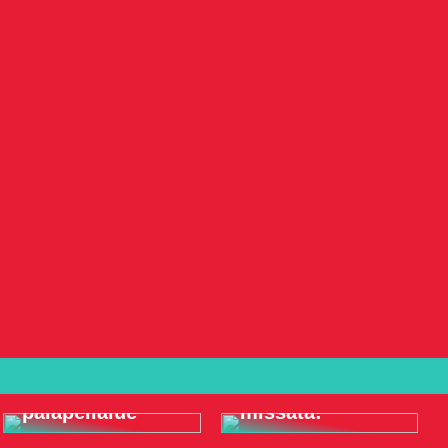
Meren alla
Koristele
elämyksiä, joita
täydellinen
et vain halua
palapelialue
missata!