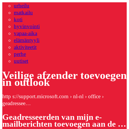
urheilu
matkailu
koti
hyvinvointi
vapaa-aika
elämäntyyli
aktiviteetit
perhe
uutiset
Veilige afzender toevoegen
in outlook
http s://support.microsoft.com › nl-nl › office ›
geadressee…
Geadresseerden van mijn e-
mailberichten toevoegen aan de …