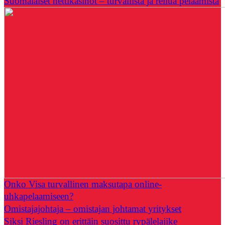
Suomalaiset nettikasinot – turvallista ja reilua pelaamista
Onko Visa turvallinen maksutapa online-
uhkapelaamiseen?
Omistajajohtaja – omistajan johtamat yritykset
Siksi Riesling on erittäin suosittu rypälelajike