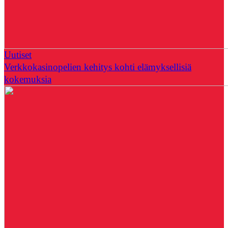
Uutiset
Verkkokasinopelien kehitys kohti elämyksellisiä
kokemuksia