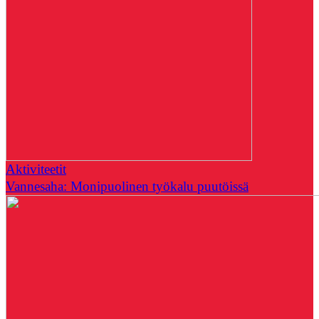
Aktiviteetit
Vannesaha: Monipuolinen työkalu puutöissä