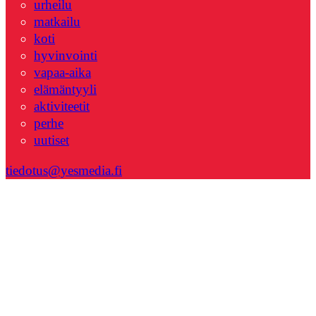
urheilu
matkailu
koti
hyvinvointi
vapaa-aika
elämäntyyli
aktiviteetit
perhe
uutiset
tiedotus@yesmedia.fi