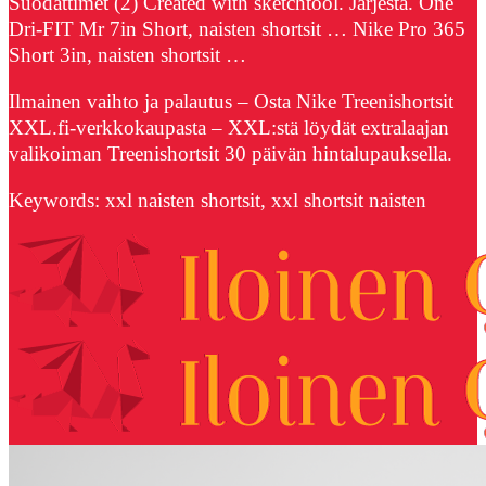
Suodattimet (2) Created with sketchtool. Järjestä. One
Dri-FIT Mr 7in Short, naisten shortsit … Nike Pro 365
Short 3in, naisten shortsit …
Ilmainen vaihto ja palautus – Osta Nike Treenishortsit
XXL.fi-verkkokaupasta – XXL:stä löydät extralaajan
valikoiman Treenishortsit 30 päivän hintalupauksella.
Keywords: xxl naisten shortsit, xxl shortsit naisten