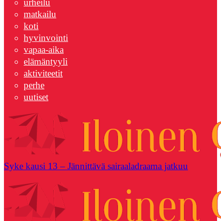
urheilu
matkailu
koti
hyvinvointi
vapaa-aika
elämäntyyli
aktiviteetit
perhe
uutiset
Syke kausi 13 – Jännittävä sairaaladraama jatkuu