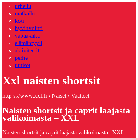
urheilu
matkailu
koti
hyvinvointi
vapaa-aika
elämäntyyli
aktiviteetit
perhe
uutiset
Xxl naisten shortsit
http s://www.xxl.fi › Naiset › Vaatteet
Naisten shortsit ja caprit laajasta
valikoimasta – XXL
Naisten shortsit ja caprit laajasta valikoimasta | XXL