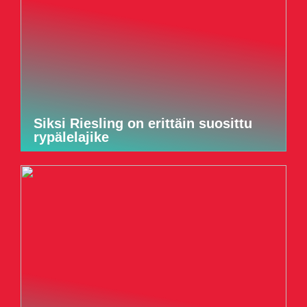
Siksi Riesling on erittäin suosittu
rypälelajike