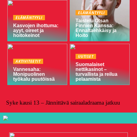
ELÄMÄNTYYLI
ELÄMÄNTYYLI
Taistelu Otsan
Kasvojen ihottuma:
Finnien Kanssa:
ayyt, oireet ja
Ennaltaehkäisy ja
hoitokeinot
Hoito
UUTISET
AKTIVITEETIT
Suomalaiset
Vannesaha:
nettikasinot –
Monipuolinen
turvallista ja reilua
työkalu puutöissä
pelaamista
Syke kausi 13 – Jännittävä sairaaladraama jatkuu