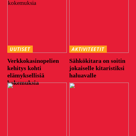
UUTISET
AKTIVITEETIT
Verkkokasinopelien
Sähkökitara on soitin
kehitys kohti
jokaiselle kitaristiksi
elämyksellisiä
haluavalle
kokemuksia