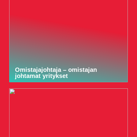
Omistajajohtaja – omistajan
johtamat yritykset