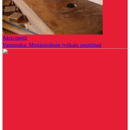
Aktiviteetit
Vannesaha: Monipuolinen työkalu puutöissä