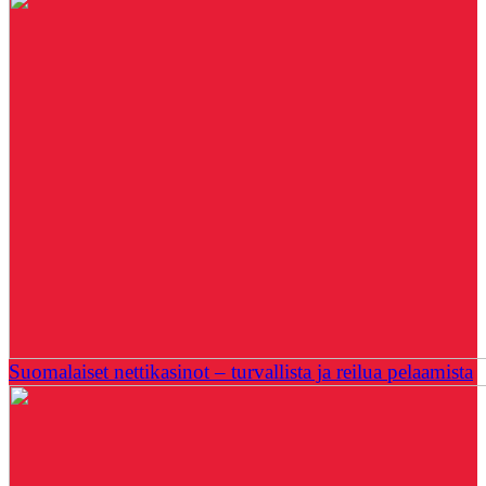
Suomalaiset nettikasinot – turvallista ja reilua pelaamista