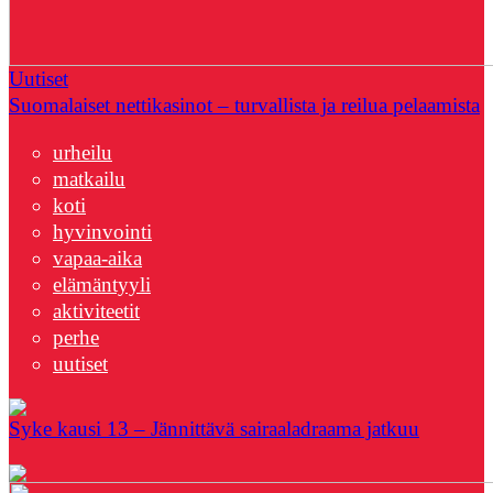
Uutiset
Suomalaiset nettikasinot – turvallista ja reilua pelaamista
urheilu
matkailu
koti
hyvinvointi
vapaa-aika
elämäntyyli
aktiviteetit
perhe
uutiset
Syke kausi 13 – Jännittävä sairaaladraama jatkuu