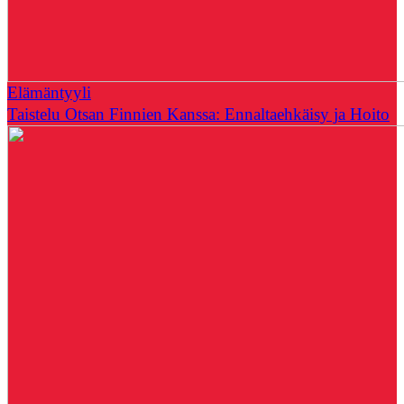
Elämäntyyli
Taistelu Otsan Finnien Kanssa: Ennaltaehkäisy ja Hoito