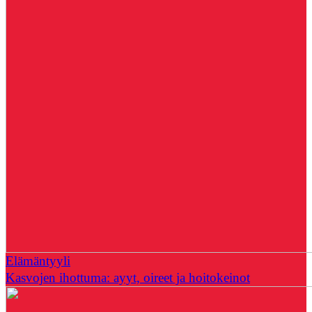
Elämäntyyli
Kasvojen ihottuma: ayyt, oireet ja hoitokeinot