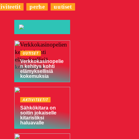
iviteetit
perhe
uutiset
UUTISET
Verkkokasinopelie
n kehitys kohti
elämyksellisiä
kokemuksia
AKTIVITEETIT
Sähkökitara on
soitin jokaiselle
kitaristiksi
haluavalle