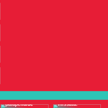
Meren alla
Koristele
elämyksiä, joita
täydellinen
et vain halua
palapelialue
missata!