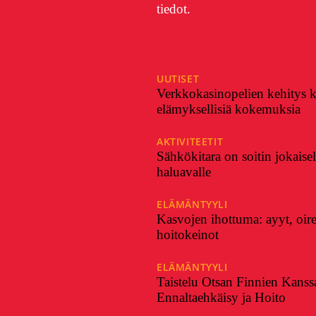
tiedot.
UUTISET
18/12/2025
Verkkokasinopelien kehitys k
elämyksellisiä kokemuksia
AKTIVITEETIT
21/03/2025
Sähkökitara on soitin jokaisell
haluavalle
ELÄMÄNTYYLI
21/04/2024
Kasvojen ihottuma: ayyt, oire
hoitokeinot
ELÄMÄNTYYLI
31/01/2024
Taistelu Otsan Finnien Kanss
Ennaltaehkäisy ja Hoito