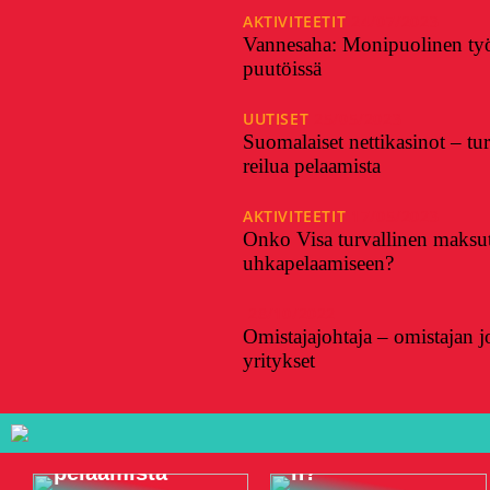
AKTIVITEETIT
24/07/2023
Vannesaha: Monipuolinen ty
puutöissä
UUTISET
25/05/2023
Suomalaiset nettikasinot – turv
reilua pelaamista
AKTIVITEETIT
17/05/2023
Onko Visa turvallinen maksut
uhkapelaamiseen?
28/10/2022
Omistajajohtaja – omistajan 
yritykset
Onko Visa
Suomalaiset
turvallinen
nettikasinot –
maksutapa
turvallista ja
online-
reilua
uhkapelaamisee
pelaamista
n?