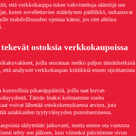
iitä, että verkkokauppa tukee vahvistettuja sääntöjä sen
ijat, kuten sovellettavien määräysten päällikkö, tarkastavat
ulle mahdollisuuden ojentaa kätesi, jos olet alttiina
.
tekevät ostoksia verkkokaupoissa
 pikakuvakkeet, joilla seurataan melko paljon tämänhetkisiä
, että analysoit verkkokaupan kritiikkiä ennen sijoittamista
a kunnollisia pikanäppäimiä, joilla saat kuvan
väisyydestä. Tämän lisäksi kohtaamme useita
kaat voivat lähettää ostokokemuksensa arvion, jota
ää asiakkaiden tyytyväisyyden punnitsemisessa.
kaupoista säilytetään jatkuvasti, mutta emme ota vastuuta
isesti tehty sen jälkeen, kun viimeksi päivitimme sivun