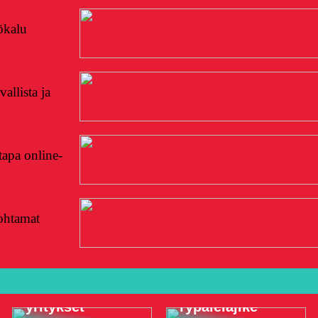
ökalu
allista ja
apa online-
johtamat
Omistajajohtaja
Siksi Riesling
– omistajan
on erittäin
johtamat
suosittu
yritykset
rypälelajike