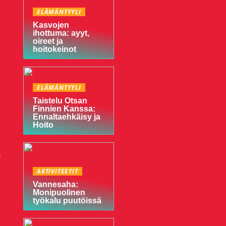
ELÄMÄNTYYLI
Kasvojen
ihottuma: ayyt,
oireet ja
hoitokeinot
ELÄMÄNTYYLI
Taistelu Otsan
Finnien Kanssa:
Ennaltaehkäisy ja
Hoito
a
AKTIVITEETIT
Vannesaha:
Monipuolinen
työkalu puutöissä