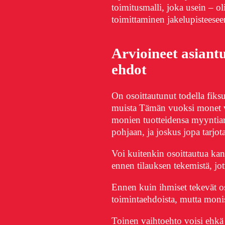
toimitusmalli, joka usein – ol
toimittaminen jakelupisteesee
Arvioineet asiantu
ehdot
On osoittautunut todella fiks
muista Tämän vuoksi monet v
monien tuotteidensa myyntiarvo
pohjaan, ja joskus jopa tarjot
Voi kuitenkin osoittautua ka
ennen tilauksen tekemistä, jo
Ennen kuin ihmiset tekevät o
toimintaehdoista, mutta moniss
Toinen vaihtoehto voisi ehkä 