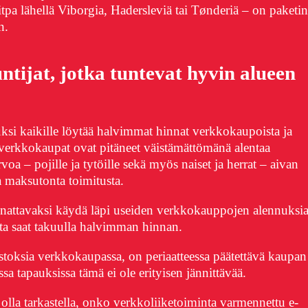
itpa lähellä Viborgia, Hadersleviä tai Tønderiä – on paketin
n.
ntijat, jotka tuntevat hyvin alueen
uksi kaikille löytää halvimmat hinnat verkkokaupoista ja
erkkokaupat ovat pitäneet väistämättömänä alentaa
a – pojille ja tytöille sekä myös naiset ja herrat – aivan
a maksutonta toimitusta.
nnattavaksi käydä läpi useiden verkkokauppojen alennuksi
tta saat takuulla halvimman hinnan.
stoksia verkkokaupassa, on periaatteessa päätettävä kaupan
a tapauksissa tämä ei ole erityisen jännittävää.
olla tarkastella, onko verkkoliiketoiminta varmennettu e-