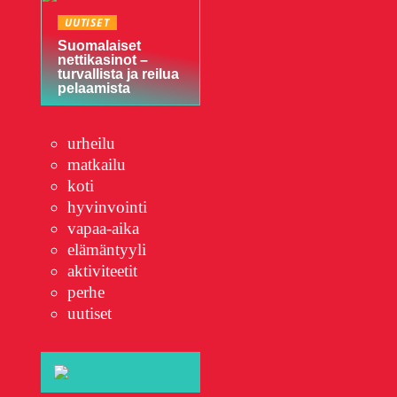
UUTISET
Suomalaiset
nettikasinot –
turvallista ja reilua
pelaamista
urheilu
matkailu
koti
hyvinvointi
vapaa-aika
elämäntyyli
aktiviteetit
perhe
uutiset