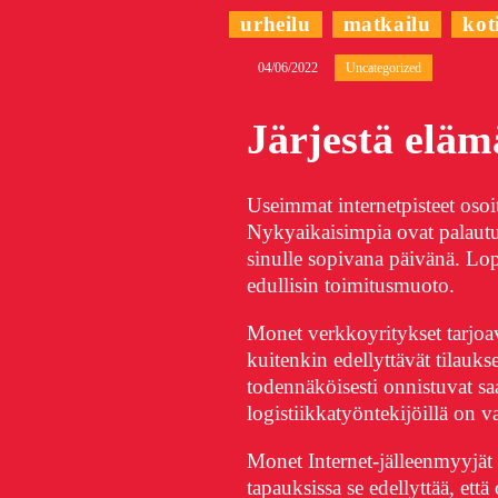
urheilu
matkailu
kot
04/06/2022
Uncategorized
Järjestä eläm
Useimmat internetpisteet osoit
Nykyaikaisimpia ovat palautus
sinulle sopivana päivänä. Lop
edullisin toimitusmuoto.
Monet verkkoyritykset tarjoava
kuitenkin edellyttävät tilauks
todennäköisesti onnistuvat s
logistiikkatyöntekijöillä on v
Monet Internet-jälleenmyyjät
tapauksissa se edellyttää, että