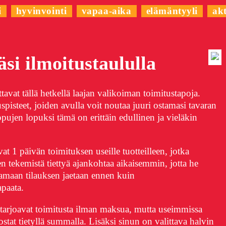
i
hyvinvointi
vapaa-aika
elämäntyyli
akt
äsi ilmoitustaululla
tavat tällä hetkellä laajan valikoiman toimitustapoja.
pisteet, joiden avulla voit noutaa juuri ostamasi tavaran
pujen lopuksi tämä on erittäin edullinen ja vieläkin
t 1 päivän toimituksen useille tuotteilleen, jotka
en tekemistä tiettyä ajankohtaa aikaisemmin, jotta he
aamaan tilauksen jaetaan ennen kuin
apaata.
 tarjoavat toimitusta ilman maksua, mutta useimmissa
 ostat tietyllä summalla. Lisäksi sinun on valittava halvin