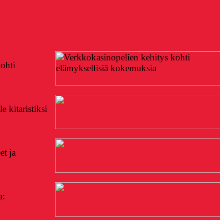
ohti
e kitaristiksi
et ja
a: