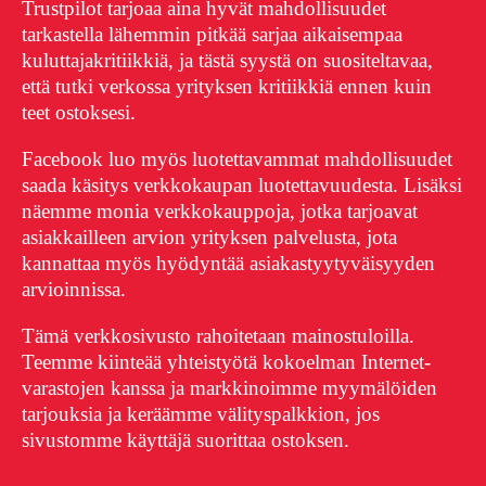
Trustpilot tarjoaa aina hyvät mahdollisuudet
tarkastella lähemmin pitkää sarjaa aikaisempaa
kuluttajakritiikkiä, ja tästä syystä on suositeltavaa,
että tutki verkossa yrityksen kritiikkiä ennen kuin
teet ostoksesi.
Facebook luo myös luotettavammat mahdollisuudet
saada käsitys verkkokaupan luotettavuudesta. Lisäksi
näemme monia verkkokauppoja, jotka tarjoavat
asiakkailleen arvion yrityksen palvelusta, jota
kannattaa myös hyödyntää asiakastyytyväisyyden
arvioinnissa.
Tämä verkkosivusto rahoitetaan mainostuloilla.
Teemme kiinteää yhteistyötä kokoelman Internet-
varastojen kanssa ja markkinoimme myymälöiden
tarjouksia ja keräämme välityspalkkion, jos
sivustomme käyttäjä suorittaa ostoksen.