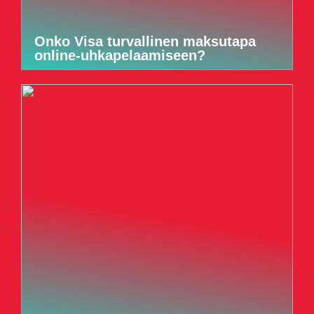
Onko Visa turvallinen maksutapa
online-uhkapelaamiseen?