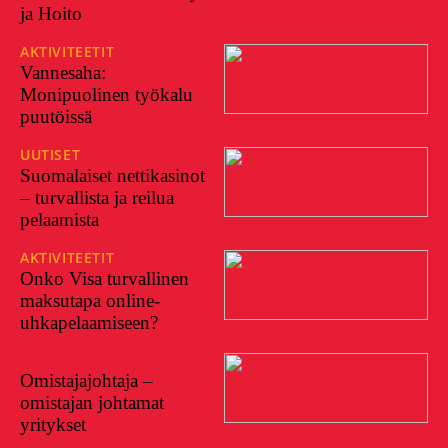
ja Hoito
AKTIVITEETIT
24/07/2023
Vannesaha:
Monipuolinen työkalu
puutöissä
UUTISET
25/05/2023
Suomalaiset nettikasinot
– turvallista ja reilua
pelaamista
AKTIVITEETIT
17/05/2023
Onko Visa turvallinen
maksutapa online-
uhkapelaamiseen?
28/10/2022
Omistajajohtaja –
omistajan johtamat
yritykset