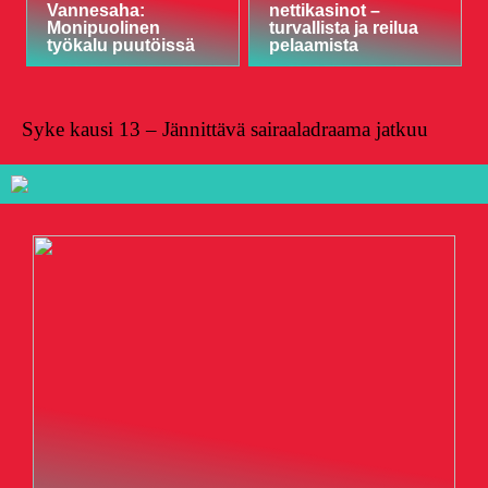
Vannesaha:
nettikasinot –
Monipuolinen
turvallista ja reilua
työkalu puutöissä
pelaamista
Syke kausi 13 – Jännittävä sairaaladraama jatkuu