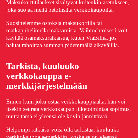
Maksukorttitilaukset sisältyvät kuitenkin asetukseen,
joka suojaa meitä petollisilta verkkokaupoilta.
Suosittelemme ostoksia maksukortilla tai
matkapuhelimella maksamista. Vaihtoehtoisesti voit
käyttää osamaksuratkaisua, kuten ViaBilliä, jos
haluat rahoittaa summan pidemmällä aikavälillä.
Tarkista, kuuluuko
verkkokauppa e-
merkkijärjestelmään
Ennen kuin joku ostaa verkkokauppiaalta, hän voi
itsekin seurata verkkokaupan liiketoimintaa sopimus,
mutta tämä ei yleensä ole kovin jännittävää.
Helpompi ratkaisu voisi olla tarkistaa, kuuluuko
verkkokauppa e-merkkiin, koska se on yleensä