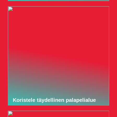
Koristele täydellinen palapelialue