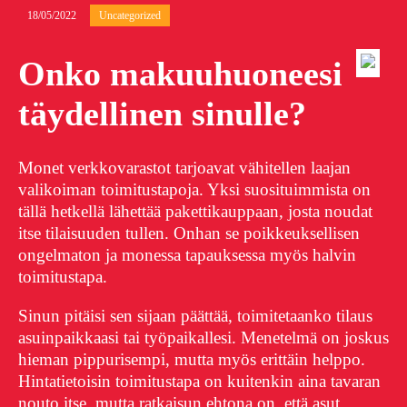
18/05/2022
Uncategorized
Onko makuuhuoneesi
täydellinen sinulle?
Monet verkkovarastot tarjoavat vähitellen laajan
valikoiman toimitustapoja. Yksi suosituimmista on
tällä hetkellä lähettää pakettikauppaan, josta noudat
itse tilaisuuden tullen. Onhan se poikkeuksellisen
ongelmaton ja monessa tapauksessa myös halvin
toimitustapa.
Sinun pitäisi sen sijaan päättää, toimitetaanko tilaus
asuinpaikkaasi tai työpaikallesi. Menetelmä on joskus
hieman pippurisempi, mutta myös erittäin helppo.
Hintatietoisin toimitustapa on kuitenkin aina tavaran
nouto itse, mutta ratkaisun ehtona on, että asut