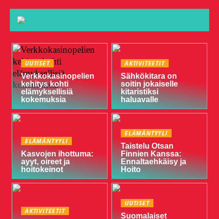
UUTISET
AKTIVITEETIT
Verkkokasinopelien
Sähkökitara on
kehitys kohti
soitin jokaiselle
elämyksellisiä
kitaristiksi
kokemuksia
haluavalle
ELÄMÄNTYYLI
ELÄMÄNTYYLI
Taistelu Otsan
Kasvojen ihottuma:
Finnien Kanssa:
ayyt, oireet ja
Ennaltaehkäisy ja
hoitokeinot
Hoito
UUTISET
AKTIVITEETIT
Suomalaiset