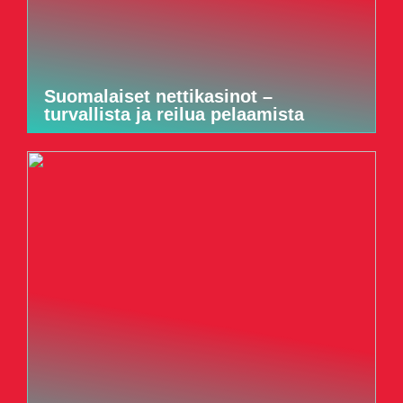
Suomalaiset nettikasinot –
turvallista ja reilua pelaamista