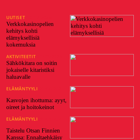
UUTISET
18/12/2025
Verkkokasinopelien
kehitys kohti
elämyksellisiä
kokemuksia
AKTIVITEETIT
21/03/2025
Sähkökitara on soitin
jokaiselle kitaristiksi
haluavalle
ELÄMÄNTYYLI
21/04/202
4
Kasvojen ihottuma: ayyt,
oireet ja hoitokeinot
ELÄMÄNTYYLI
31/01/202
4
Taistelu Otsan Finnien
Kanssa: Ennaltaehkäisy