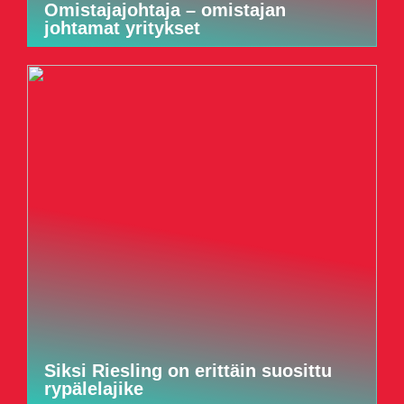
Omistajajohtaja – omistajan
johtamat yritykset
Siksi Riesling on erittäin suosittu
rypälelajike