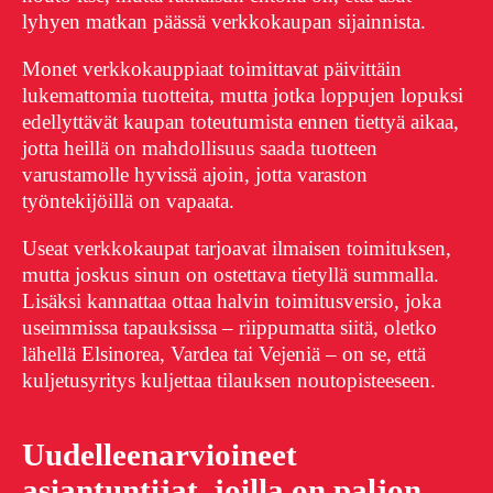
lyhyen matkan päässä verkkokaupan sijainnista.
Monet verkkokauppiaat toimittavat päivittäin
lukemattomia tuotteita, mutta jotka loppujen lopuksi
edellyttävät kaupan toteutumista ennen tiettyä aikaa,
jotta heillä on mahdollisuus saada tuotteen
varustamolle hyvissä ajoin, jotta varaston
työntekijöillä on vapaata.
Useat verkkokaupat tarjoavat ilmaisen toimituksen,
mutta joskus sinun on ostettava tietyllä summalla.
Lisäksi kannattaa ottaa halvin toimitusversio, joka
useimmissa tapauksissa – riippumatta siitä, oletko
lähellä Elsinorea, Vardea tai Vejeniä – on se, että
kuljetusyritys kuljettaa tilauksen noutopisteeseen.
Uudelleenarvioineet
asiantuntijat, joilla on paljon